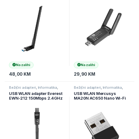
High Gain Wireless Dual
2.4GHz/5GHz WIFI-5
Band USB Adapter, 867
AC600 RTL8811 2*2dBi
Mbps on 5 GHz, 400 Mbps
antena
on 2.4 GHz, MU-MIMO, High
Gain Antenna
Na zalihi
Na zalihi
48,00
KM
29,90
KM
Bežični adapteri
,
Informatika
,
Bežični adapteri
,
Informatika
,
Mrežna oprema
Mrežna oprema
USB WLAN adapter Everest
USB WLAN Mercusys
EWN-212 150Mbps 2.4GHz
MA20N AC650 Nano Wi-Fi
2dBi MT7601 Chipset Wifi
USB Adapter 200 Mbps