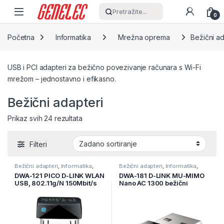
Skip to navigation
Skip to content
Pretražite...
0
Početna
Informatika
Mrežna oprema
Bežični ad
USB i PCI adapteri za bežično povezivanje računara s Wi-Fi
mrežom – jednostavno i efikasno.
Bežični adapteri
Prikaz svih 24 rezultata
Filteri
Bežični adapteri
,
Informatika
,
Bežični adapteri
,
Informatika
,
Mrežna oprema
Mrežna oprema
DWA-121 PICO D-LINK WLAN
DWA-181 D-LINK MU-MIMO
USB, 802.11g/N 150Mbit/s
Nano AC 1300 bežični
adapter 400Mbps (2.4GHz)
or 867Mbps (5GHz), USB
2.0