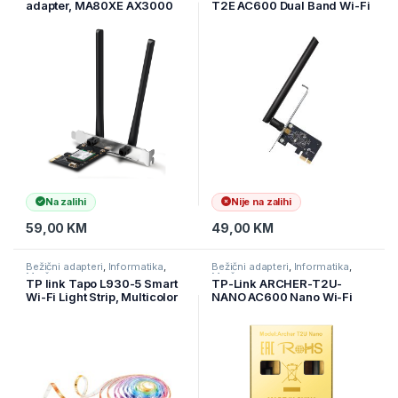
adapter, MA80XE AX3000
T2E AC600 Dual Band Wi-Fi
Dual-Band Wi-Fi 6
PCI Express Adapter, 5 GHz
Bluetooth, 2402 Mbps na 5
+ 2.4 GHz, 1× High Gain
GHz + 574 Mbps na 2,4
External Antenna, MU-MI,
GHz, 2× High Gin Dual-Band
ARCHER-T2E
eksterne ante
Na zalihi
Nije na zalihi
59,00
KM
49,00
KM
Bežični adapteri
,
Informatika
,
Bežični adapteri
,
Informatika
,
Mrežna oprema
Mrežna oprema
TP link Tapo L930-5 Smart
TP-Link ARCHER-T2U-
Wi-Fi Light Strip, Multicolor
NANO AC600 Nano Wi-Fi
5000×10×3.0 mm
USB Adapter,433Mbps at
5GHz + 200Mbps at
2.4GHz, USB 2.0, Nano
Design