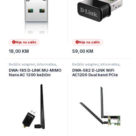
Nije na zalihi
Nije na zalihi
18,00
KM
59,00
KM
Bežični adapteri
,
Informatika
,
Bežični adapteri
,
Informatika
,
Mrežna oprema
Mrežna oprema
DWA-185 D-LINK MU-MIMO
DWA-582 D-LINK WiFi
Nano AC 1200 bežični
AC1200 Dual band PCIe
adapter
adapter