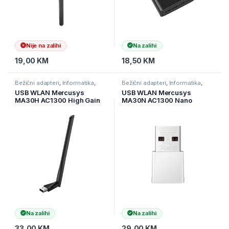
Nije na zalihi
Na zalihi
19,00
KM
18,50
KM
Bežični adapteri
,
Informatika
,
Bežični adapteri
,
Informatika
,
Mrežna oprema
Mrežna oprema
USB WLAN Mercusys
USB WLAN Mercusys
MA30H AC1300 High Gain
MA30N AC1300 Nano
Wi-Fi USB Adapter sa
Wireless Dual Band Adapter,
antenom
400 Mbps at 2.4 GHz + 867
Mbps at 5 GHz, Internal
Antennas, USB 2.0, Nano
Size, MU
Na zalihi
Na zalihi
33,00
KM
29,00
KM