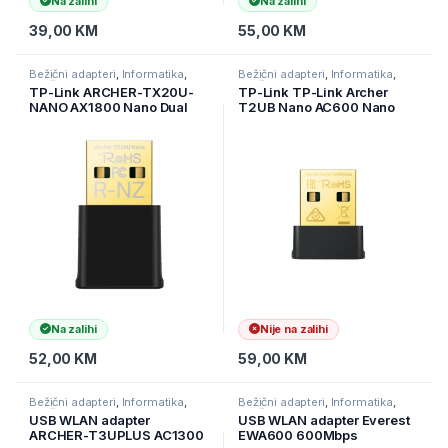
Na zalihi
Na zalihi
39,00
KM
55,00
KM
Bežični adapteri
,
Informatika
,
Bežični adapteri
,
Informatika
,
Mrežna oprema
Mrežna oprema
TP-Link ARCHER-TX20U-
TP-Link TP-Link Archer
NANO AX1800 Nano Dual
T2UB Nano AC600 Nano
Band Wi-Fi 6 USB Adapter,
Dual Band Wi-Fi Bluetooth
1201 Mbps at 5 GHz + 574
4.2 USB, 433 Mbps na 5
Mbps at 2.4 GHz, 2xInternal
GHz + 200 Mbps na 2,4
Antennas, USB 2.0, MU-
GHz, USB 2.0, ARCHER-
MIMO
T2UB-NANO
Na zalihi
Nije na zalihi
52,00
KM
59,00
KM
Bežični adapteri
,
Informatika
,
Bežični adapteri
,
Informatika
,
Mrežna oprema
Mrežna oprema
USB WLAN adapter
USB WLAN adapter Everest
ARCHER-T3UPLUS AC1300
EWA600 600Mbps