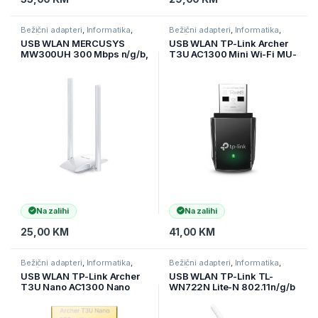
Bežični adapteri
,
Informatika
,
Bežični adapteri
,
Informatika
,
Mrežna oprema
Mrežna oprema
USB WLAN MERCUSYS
USB WLAN TP-Link Archer
MW300UH 300 Mbps n/g/b,
T3U AC1300 Mini Wi-Fi MU-
2 X 5dBi high gain
MIMO USB Adapter,Mini
antennas, USB kabl, 2Y
Size, 867Mbps at 5GHz +
400Mbps at 2.4GHz, USB
3.0
Na zalihi
Na zalihi
25,00
KM
41,00
KM
Bežični adapteri
,
Informatika
,
Bežični adapteri
,
Informatika
,
Mrežna oprema
Mrežna oprema
USB WLAN TP-Link Archer
USB WLAN TP-Link TL-
T3U Nano AC1300 Nano
WN722N Lite-N 802.11n/g/b
Wireless MU-MIMO USB
Adapter,Nano size, 5GHz +