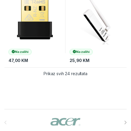
2.4GHz
Na zalihi
Na zalihi
47,00
KM
25,90
KM
Prikaz svih 24 rezultata
Brands Carousel