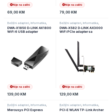
Nije na zalihi
Nije na zalihi
69,00
KM
79,00
KM
Bežični adapteri
,
Informatika
,
Bežični adapteri
,
Informatika
,
Mrežna oprema
Mrežna oprema
DWA-X1850 D-LINK AX1800
DWA-X582 D-LINK AX3000
WiFi 6 USB adapter
WiFi PCIe adapter sa
Blutooth 5.0
Nije na zalihi
Nije na zalihi
139,00
KM
129,00
KM
Bežični adapteri
,
Informatika
,
Bežični adapteri
,
Informatika
,
Mrežna oprema
Mrežna oprema
Mercusys PCI Express
PCI-E WLAN TP-Link Archer