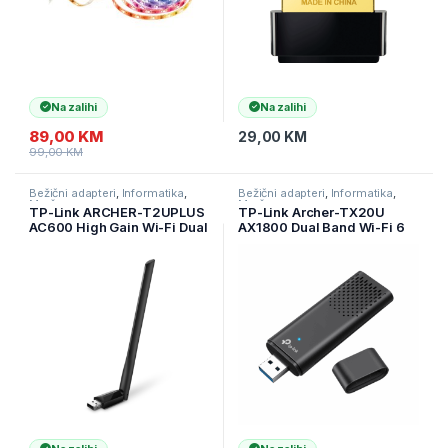
Na zalihi
Na zalihi
89,00
KM
29,00
KM
99,00
KM
Bežični adapteri
,
Informatika
,
Bežični adapteri
,
Informatika
,
Mrežna oprema
Mrežna oprema
TP-Link ARCHER-T2UPLUS
TP-Link Archer-TX20U
AC600 High Gain Wi-Fi Dual
AX1800 Dual Band Wi-Fi 6
Band USB adapter,
Wireless USB Adapter, 1201
433Mbps na 5GHz +
Mbps at 5 GHz + 574 Mbps
200Mbps na 2,4GHz, USB
at 2.4 GHz, Internal
2.0, 1 antena visokog
Antennas, USB 3.0, MU-
pojačanja
MIMO, OFD