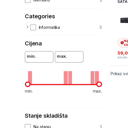
3
SATA
90DD
B100
Categories
Informatika
5
Ni
Cijena
zal
59,
min.
max.
65,00
Prikaz sv
min.
max.
Stanje skladišta
Na stanju
3