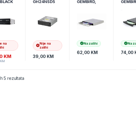
 BLACK
GH24NSD5
GEMBIRD,
GEMBIR
01Y0-
bulk SATA,
DVD-USB-02-
DVD-U
10
black,
SV, silver
ARAA10B
je na
Nije na
Na zalihi
Na za
ihi
zalihi
62,00
KM
74,00
00
KM
39,00
KM
KM
ih 5 rezultata