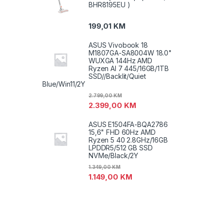
BHR8195EU )
199,01
KM
ASUS Vivobook 18
M1807GA-SA8004W 18.0"
WUXGA 144Hz AMD
Ryzen AI 7 445/16GB/1TB
SSD//Backlit/Quiet
Blue/Win11/2Y
2.799,00
KM
2.399,00
KM
ASUS E1504FA-BQA2786
15,6" FHD 60Hz AMD
Ryzen 5 40 2.8GHz/16GB
LPDDR5/512 GB SSD
NVMe/Black/2Y
1.349,00
KM
1.149,00
KM