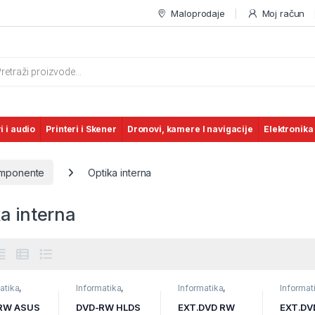
Maloprodaje
Moj račun
s search
i i audio
Printeri i Skener
Dronovi, kamere I navigacije
Elektronika
omponente
Optika interna
a interna
atika
,
Informatika
,
Informatika
,
Informat
 interna
,
Optika interna
,
Optika interna
,
Optika i
arske
Računarske
Računarske
Računar
RW ASUS
DVD-RW HLDS
EXT.DVD RW
EXT.DV
onente
Komponente
Komponente
Kompon