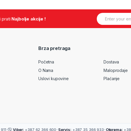
E
.i prati
Najbolje akcije !
m
a
i
l
*
Brza pretraga
Početna
Dostava
O Nama
Maloprodaje
Uslovi kupovine
Plaćanje
911
•
Viber:
+387 62 366 600
•
Servis:
+387 35 366 933
•
Otprema:
+38