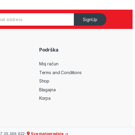
SignUp
Podrška
Moj račun
Terms and Conditions
Shop
Blagajna
Korpa
7 35 366 922
•
Sve maloprodaje →