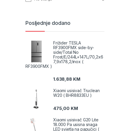
Posljednje dodano
Frižider TESLA
RF3900FMX side-by-
side/Total No
Frost/E/244L+147L/70,2x6
7,9x178,2/inox (
RF3900FMX )
1.638,88
KM
Xiaomi usisivač Truclean
W20 ( BHR8833EU )
475,00
KM
Xiaomi usisivač G20 Lite
18.000 Pa usisna snaga
LED svjetla na papučici (