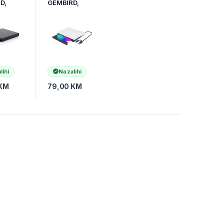
D,
GEMBIRD,
SB-04
USB+Type-C,
USB 3.1 Gen. 1,
DVD-USB-031-
BW
lihi
Na zalihi
KM
79,00
KM