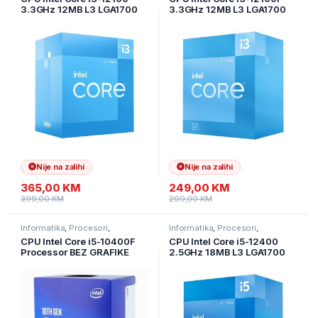
3.3GHz 12MB L3 LGA1700
3.3GHz 12MB L3 LGA1700
BOX,Alder Lake
BOX Alder Lake,bez grafike
Nije na zalihi
Nije na zalihi
365,00
KM
249,00
KM
399,00
KM
299,00
KM
Informatika
,
Procesori
,
Informatika
,
Procesori
,
Računarske Komponente
Računarske Komponente
CPU Intel Core i5-10400F
CPU Intel Core i5-12400
Processor BEZ GRAFIKE
2.5GHz 18MB L3 LGA1700
2.90GHz 12MB L3 LGA1200
BOX,Alder Lake
BOX