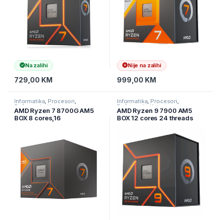
Na zalihi
Nije na zalihi
729,00
KM
999,00
KM
Informatika
,
Procesori
,
Informatika
,
Procesori
,
Računarske Komponente
Računarske Komponente
AMD Ryzen 7 8700G AM5
AMD Ryzen 9 7900 AM5
BOX 8 cores,16
BOX 12 cores 24 threads
threads,4.2GHz,16MB
3.7GHz 64MB L3 65W
L3,65W