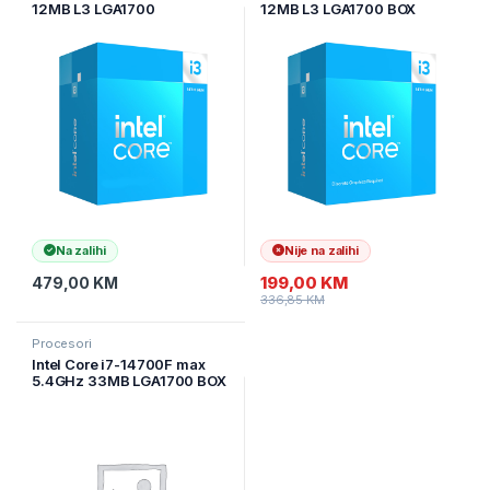
12MB L3 LGA1700
12MB L3 LGA1700 BOX
BOX,Raptor Lake
Raptor Lake, bez grafike
Na zalihi
Nije na zalihi
199,00
KM
479,00
KM
336,85
KM
Procesori
Intel Core i7-14700F max
5.4GHz 33MB LGA1700 BOX
Raptor Lake bez grafike