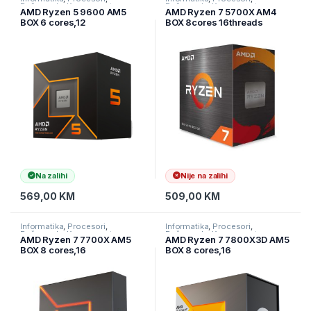
Računarske Komponente
Računarske Komponente
AMD Ryzen 5 9600 AM5
AMD Ryzen 7 5700X AM4
BOX 6 cores,12
BOX 8cores 16threads
threads,3.8GHz,32MB
3.4GHz 32MB L3 65W bez
L3,65W
hladnjaka
Na zalihi
Nije na zalihi
569,00
KM
509,00
KM
Informatika
,
Procesori
,
Informatika
,
Procesori
,
Računarske Komponente
Računarske Komponente
AMD Ryzen 7 7700X AM5
AMD Ryzen 7 7800X3D AM5
BOX 8 cores,16
BOX 8 cores,16
threads,4.5GHz 32MB
threads,4.2GHz 96MB
L3,105W,bez hladnjaka
L3,120W,bez hladnjaka