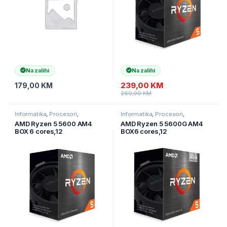
Na zalihi
Na zalihi
239,00
KM
179,00
KM
269,00
KM
Informatika
,
Procesori
,
Informatika
,
Procesori
,
Računarske Komponente
Računarske Komponente
AMD Ryzen 5 5600 AM4
AMD Ryzen 5 5600G AM4
BOX 6 cores,12
BOX6 cores,12
threads,3.5GHz,32MB
threads,3.9GHz,16MB
L3,65W
L3,65W