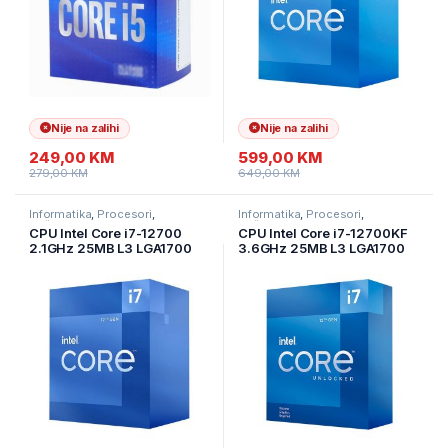
Nije na zalihi
Nije na zalihi
249,00
KM
599,00
KM
279,00
KM
649,00
KM
Informatika
,
Procesori
,
Informatika
,
Procesori
,
Računarske Komponente
Računarske Komponente
CPU Intel Core i7-12700
CPU Intel Core i7-12700KF
2.1GHz 25MB L3 LGA1700
3.6GHz 25MB L3 LGA1700
BOX,Alder Lake
BOX,Alder Lake bez
hladnjaka,bez grafike