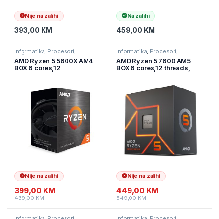
Nije na zalihi
Na zalihi
393,00
KM
459,00
KM
Informatika
,
Procesori
,
Informatika
,
Procesori
,
Računarske Komponente
Računarske Komponente
AMD Ryzen 5 5600X AM4
AMD Ryzen 5 7600 AM5
BOX 6 cores,12
BOX 6 cores,12 threads,
threads,3.7GHz,32MB
3.8GHz, 32MB L3, 65W
L3,65W, bez hladnjaka
Nije na zalihi
Nije na zalihi
399,00
KM
449,00
KM
439,00
KM
549,00
KM
Informatika
,
Procesori
,
Informatika
,
Procesori
,