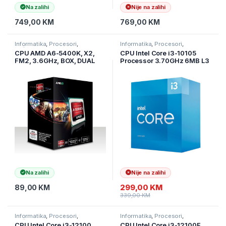
Na zalihi
Nije na zalihi
749,00
KM
769,00
KM
Informatika
,
Procesori
,
Informatika
,
Procesori
,
Računarske Komponente
Računarske Komponente
CPU AMD A6-5400K, X2,
CPU Intel Core i3-10105
FM2, 3.6GHz, BOX, DUAL
Processor 3.70GHz 6MB L3
CORE
LGA1200 TRAY bez
hladnjaka
Na zalihi
Nije na zalihi
299,00
KM
89,00
KM
339,00
KM
Informatika
,
Procesori
,
Informatika
,
Procesori
,
Računarske Komponente
Računarske Komponente
CPU Intel Core i3-12100
CPU Intel Core i3-12100F