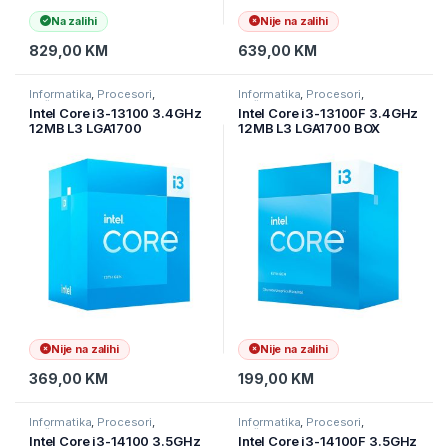
Na zalihi
Nije na zalihi
829,00
KM
639,00
KM
Informatika
,
Procesori
,
Informatika
,
Procesori
,
Računarske Komponente
Računarske Komponente
Intel Core i3-13100 3.4GHz
Intel Core i3-13100F 3.4GHz
12MB L3 LGA1700
12MB L3 LGA1700 BOX
BOX,Raptor Lake
Raptor Lake, bez grafike
Nije na zalihi
Nije na zalihi
369,00
KM
199,00
KM
Informatika
,
Procesori
,
Informatika
,
Procesori
,
Računarske Komponente
Računarske Komponente
Intel Core i3-14100 3.5GHz
Intel Core i3-14100F 3.5GHz