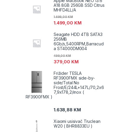
Apple MacBook NEO 13.6"
A18 8GB 256GB SSD Citrus
MHFD4LL/A
1.699,00
KM
1.499,00
KM
Seagate HDD 4TB SATA3
256MB
6Gb/s,5400RPM,Barracud
a ST4000DM004
499,00
KM
379,00
KM
Frižider TESLA
RF3900FMX side-by-
side/Total No
Frost/E/244L+147L/70,2x6
7,9x178,2/inox (
RF3900FMX )
1.638,88
KM
Xiaomi usisivač Truclean
W20 ( BHR8833EU )