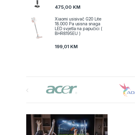
475,00
KM
Xiaomi usisivač G20 Lite
18.000 Pa usisna snaga
LED svjetla na papučici (
BHR8195EU )
199,01
KM
Brands Carousel