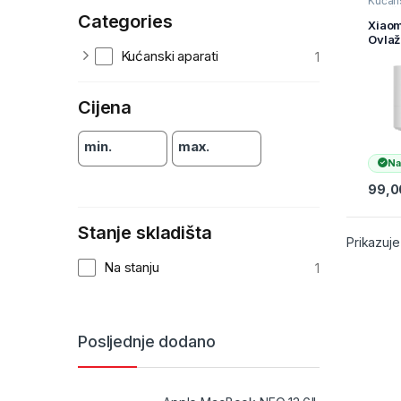
Kućans
Ovlaži
Categories
Pročiš
Xiaom
osvjež
Ovlaž
ovlaživ
zraka
Kućanski aparati
odvlaž
1
zraka
BHR6
Cijena
min.
max.
Na
99,
Stanje skladišta
Prikazuje
Na stanju
1
Posljednje dodano