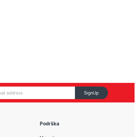
SignUp
Podrška