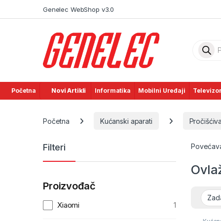
Skip to navigation
Skip to content
Genelec WebShop v3.0
Product
Početna
Novi Artikli
Informatika
Mobilni Uređaji
Televizor
Početna
Kućanski aparati
Pročišćiva
Filteri
Povećavaj
Ovla
Proizvođač
Xiaomi
1