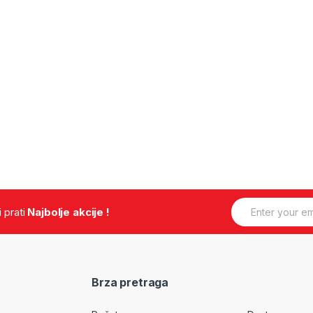
E
.i prati
Najbolje akcije !
m
a
i
l
*
Brza pretraga