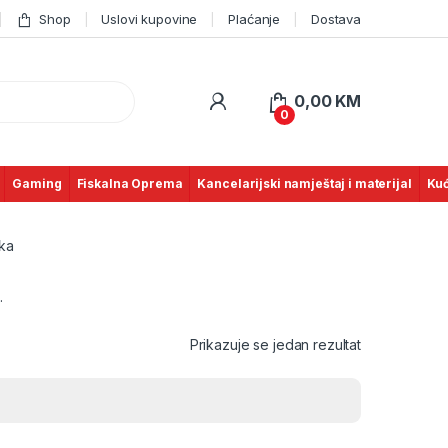
Shop
Uslovi kupovine
Plaćanje
Dostava
0,00
KM
0
Gaming
Fiskalna Oprema
Kancelarijski namještaj i materijal
Kuć
aka
.
Prikazuje se jedan rezultat