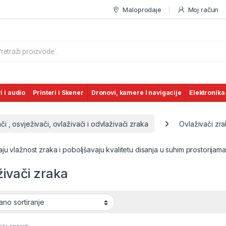
Maloprodaje
Moj račun
s search
i i audio
Printeri i Skener
Dronovi, kamere I navigacije
Elektronika
či , osvježivači, ovlaživači i odvlaživači zraka
Ovlaživači zr
u vlažnost zraka i poboljšavaju kvalitetu disanja u suhim prostorijama
živači zraka