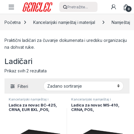
Skip to navigation
Skip to content
Pretražite...
0
Početna
Kancelarijski namještaj i materijal
Namještaj
Praktični ladičari za čuvanje dokumenata i uredsku organizaciju
na dohvat ruke.
Ladičari
Prikaz svih 2 rezultata
Filteri
Kancelarijski namještaj i
Kancelarijski namještaj i
materijal
,
Ladičari
,
Namještaj
materijal
,
Ladičari
,
Namještaj
Ladica za novac BC-425,
Ladica za novac MS-410,
CRNA, EUR BXL ,POS,
CRNA, POS,
425x425x100mm, printer
410x420x100mm
24V