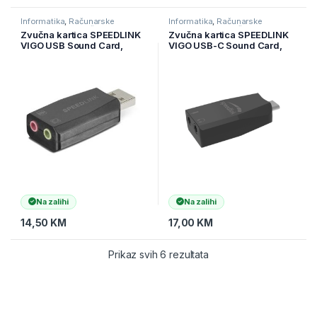
Informatika
,
Računarske
Informatika
,
Računarske
Komponente
,
Zvučne kartice
Komponente
,
Zvučne kartice
Zvučna kartica SPEEDLINK
Zvučna kartica SPEEDLINK
VIGO USB Sound Card,
VIGO USB-C Sound Card,
black, SL-8850-BK-01
black, SL-880501-BK
Na zalihi
Na zalihi
14,50
KM
17,00
KM
Prikaz svih 6 rezultata