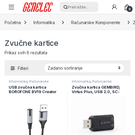
Skip to navigation
Skip to content
Pretražite...
0
Početna
Informatika
Računarske Komponente
Zvučne kartice
Prikaz svih 6 rezultata
Filteri
Informatika
,
Računarske
Informatika
,
Računarske
Komponente
,
Zvučne kartice
Komponente
,
Zvučne kartice
USB zvučna kartica
Zvučna kartica GEMBIRD,
BOROFONE BV19 Creator
Virtus Plus, USB 2.0, SC-
USB to 3.5mm black
USB2.0-01