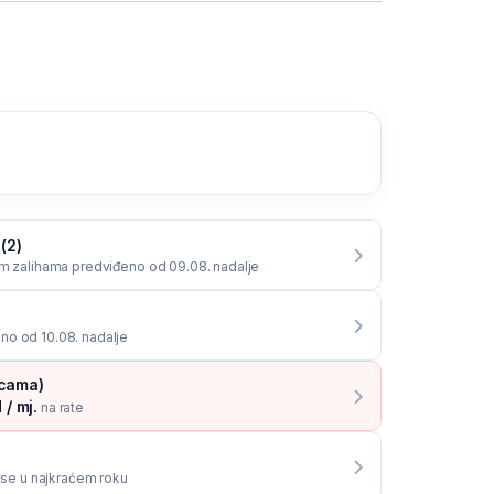
(2)
im zalihama predviđeno od 09.08. nadalje
no od 10.08. nadalje
icama)
 / mj.
na rate
i se u najkraćem roku