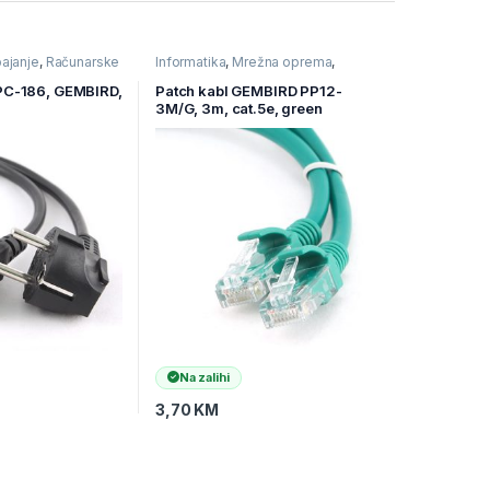
ajanje
,
Računarske
Informatika
,
Mrežna oprema
,
Ostala mrežna oprema
 PC-186, GEMBIRD,
Patch kabl GEMBIRD PP12-
3M/G, 3m, cat.5e, green
Na zalihi
3,70
KM