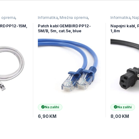
a oprema
,
Informatika
,
Mrežna oprema
,
Informatika
,
Nap
ema
Ostala mrežna oprema
Komponente
IRD PP12-15M,
Patch kabl GEMBIRD PP12-
Napojni kabl,
5M/B, 5m, cat.5e, blue
1,8m
Na zalihi
Na zalihi
6,90
KM
8,00
KM