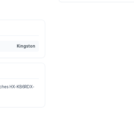
Kingston
itches HX-KB6RDX-