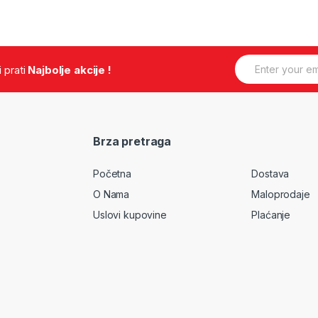
E
.i prati
Najbolje akcije !
m
a
i
l
*
Brza pretraga
Početna
Dostava
O Nama
Maloprodaje
Uslovi kupovine
Plaćanje