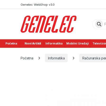
Skip to navigation
Skip to content
Genelec WebShop v3.0
Product
Početna
Novi Artikli
Informatika
Mobilni Uređaji
Televizor
Početna
Informatika
Računarska peri