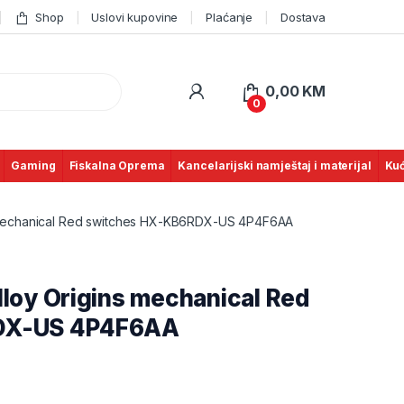
Shop
Uslovi kupovine
Plaćanje
Dostava
0,00
KM
0
Gaming
Fiskalna Oprema
Kancelarijski namještaj i materijal
Kuć
s mechanical Red switches HX-KB6RDX-US 4P4F6AA
loy Origins mechanical Red
DX-US 4P4F6AA