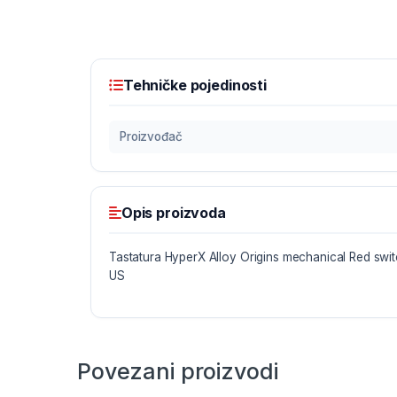
Tehničke pojedinosti
Proizvođač
Opis proizvoda
Tastatura HyperX Alloy Origins mechanical Red sw
US
Povezani proizvodi