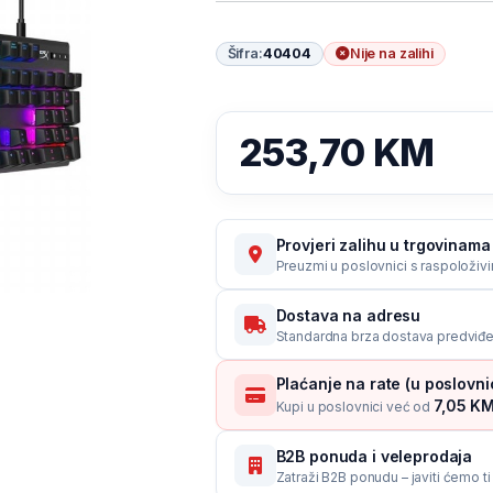
Šifra:
40404
Nije na zalihi
253,70
KM
Provjeri zalihu u trgovinama 
Preuzmi u poslovnici s raspoloživ
Dostava na adresu
Standardna brza dostava predviđe
Plaćanje na rate (u poslovn
7,05 KM
Kupi u poslovnici već od
B2B ponuda i veleprodaja
Zatraži B2B ponudu – javiti ćemo t