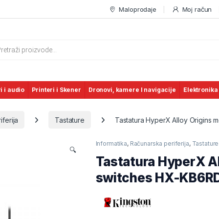
Maloprodaje
Moj račun
s search
i i audio
Printeri i Skener
Dronovi, kamere I navigacije
Elektronika
ferija
Tastature
Tastatura HyperX Alloy Origin
Informatika
,
Računarska periferija
,
Tastature
🔍
Tastatura HyperX Al
switches HX-KB6R