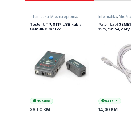
Informatika
,
Mrežna oprema
,
Informatika
,
Mrežn
Mrežni alat
Ostala mrežna opr
Tester UTP, STP, USB kabla,
Patch kabl GEMB
GEMBIRD NCT-2
15m, cat.5e, grey
Na zalihi
Na zalihi
36,00
KM
14,00
KM