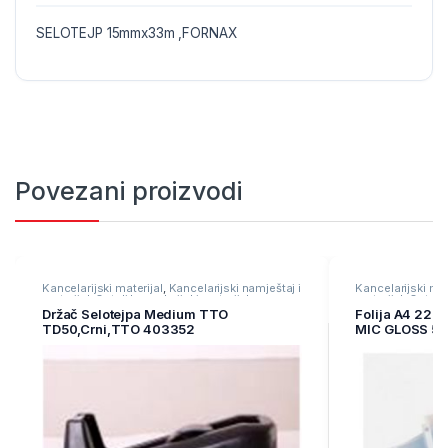
SELOTEJP 15mmx33m ,FORNAX
Povezani proizvodi
Kancelarijski materijal
,
Kancelarijski namještaj i
Kancelarijski mat
materijal
,
Ostali kancelarijski materijal
materijal
,
Ostali 
Držač Selotejpa Medium TTO
Folija A4 220
TD50,Crni,TTO 403352
MIC GLOSS 50