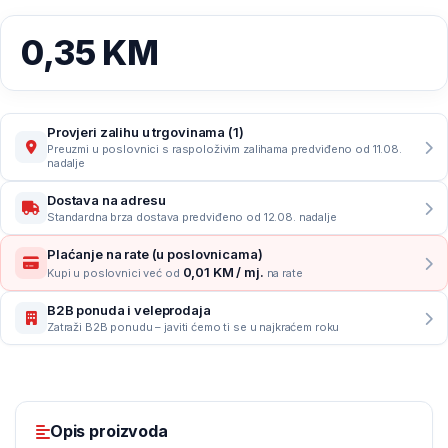
0,35
KM
Provjeri zalihu u trgovinama (1)
Preuzmi u poslovnici s raspoloživim zalihama predviđeno od 11.08.
nadalje
Dostava na adresu
Standardna brza dostava predviđeno od 12.08. nadalje
Plaćanje na rate (u poslovnicama)
0,01 KM / mj.
Kupi u poslovnici već od
na rate
B2B ponuda i veleprodaja
Zatraži B2B ponudu – javiti ćemo ti se u najkraćem roku
Opis proizvoda