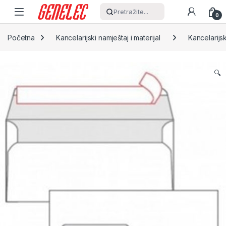
Skip to navigation
Skip to content
Pretražite...
0
Početna
Kancelarijski namještaj i materijal
Kancelarijsk
🔍