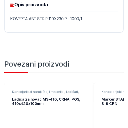
Opis proizvoda
KOVERTA ABT STRIP 110X230 P.L.1000/1
Povezani proizvodi
Kancelarijski namještaj i materijal
,
Ladičari
,
Kancelarijski mat
Namještaj
materijal
,
Ostali 
Ladica za novac MS-410, CRNA, POS,
Marker STAE
410x420x100mm
S-9 CRNI