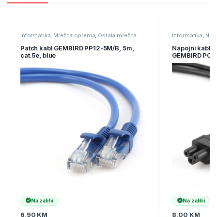
Informatika
,
Mrežna oprema
,
Ostala mrežna
Informatika
,
Nap
oprema
Komponente
Patch kabl GEMBIRD PP12-5M/B, 5m,
Napojni kabl, 
cat.5e, blue
GEMBIRD PC-
Na zalihi
Na zalihi
6,90
KM
8,00
KM