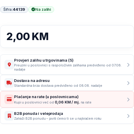
Šifra:
44139
Na zalihi
2,00
KM
Provjeri zalihu u trgovinama (5)
Preuzmi u poslovnici s raspoloživim zalihama predviđeno od 07.08.
nadalje
Dostava na adresu
Standardna brza dostava predviđeno od 08.08. nadalje
Plaćanje na rate (u poslovnicama)
0,06 KM / mj.
Kupi u poslovnici već od
na rate
B2B ponuda i veleprodaja
Zatraži B2B ponudu – javiti ćemo ti se u najkraćem roku