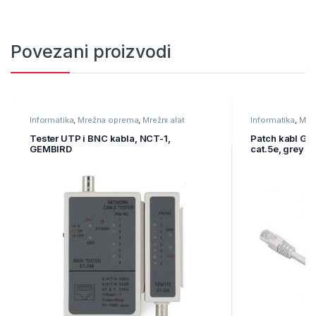
Povezani proizvodi
Informatika
,
Mrežna oprema
,
Mrežni alat
Informatika
,
Mre
oprema
Tester UTP i BNC kabla, NCT-1,
Patch kabl GE
GEMBIRD
cat.5e, grey