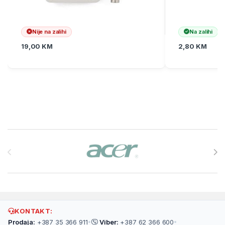
Nije na zalihi
Na zalihi
19,00
KM
2,80
KM
Brands Carousel
KONTAKT:
Prodaja:
+387 35 366 911
•
Viber:
+387 62 366 600
•