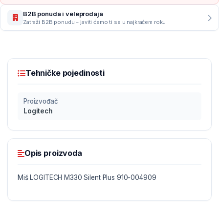
B2B ponuda i veleprodaja
Zatraži B2B ponudu – javiti ćemo ti se u najkraćem roku
Tehničke pojedinosti
Proizvođač
Logitech
Opis proizvoda
Miš LOGITECH M330 Silent Plus 910-004909