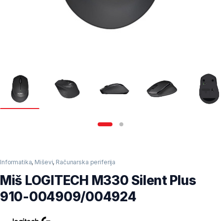
Informatika
,
Miševi
,
Računarska periferija
Miš LOGITECH M330 Silent Plus
910-004909/004924