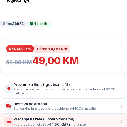
Šifra:
38974
Na zalihi
Ušteda
4,00
KM
AKCIJA -8%
49,00
KM
53,00
KM
Provjeri zalihu u trgovinama (9)
Preuzmi u poslovnici s raspoloživim zalihama predviđeno od 09.08.
nadalje
Dostava na adresu
Standardna brza dostava predviđeno od 10.08. nadalje
Plaćanje na rate (u poslovnicama)
1,36 KM / mj.
Kupi u poslovnici već od
na rate