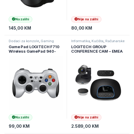
Na zalihi
Nije na zalihi
145,00
KM
80,00
KM
Dodaci za konzole
,
Gaming
Informatika
,
Kućišta
,
Računarske
Komponente
Game Pad LOGITECH F710
LOGITECH GROUP
Wireless GamePad 940-
CONFERENCE CAM – EMEA
000142
960-001057
Na zalihi
Nije na zalihi
99,00
KM
2.589,00
KM