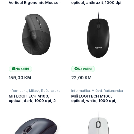
Vertical Ergonomic Mouse –
optical, anthrazit, 1000 dpi,
GRAPHITE/BLACK 910-
910-006652
006494
Na zalihi
Na zalihi
159,00
KM
22,00
KM
Informatika
,
Miševi
,
Računarska
Informatika
,
Miševi
,
Računarska
periferija
periferija
Miš LOGITECH M100,
Miš LOGITECH M100,
optical, dark, 1000 dpi, 2
optical, white, 1000 dpi,
tipke, 910-001604/910-
USB, 910-006764
005003