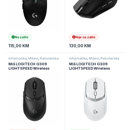
Na zalihi
Nije na zalihi
115,00
KM
130,00
KM
Informatika
,
Miševi
,
Računarska
Informatika
,
Miševi
,
Računarska
periferija
periferija
Miš LOGITECH G309
Miš LOGITECH G309
LIGHTSPEED Wireless
LIGHTSPEED Wireless
Bluetooth Gaming Mouse
Bluetooth Gaming Mouse
BLACK 910-007199
WHITE 910-007207