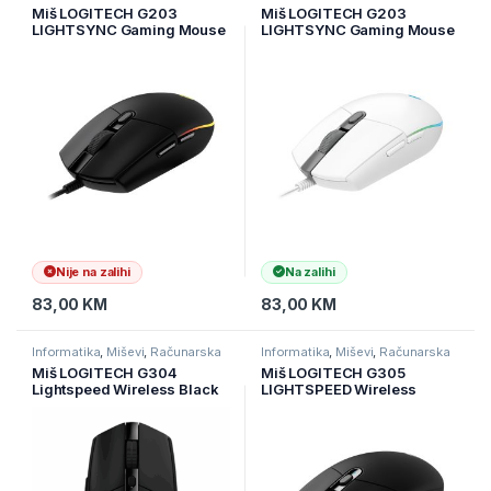
periferija
periferija
Miš LOGITECH G203
Miš LOGITECH G203
LIGHTSYNC Gaming Mouse
LIGHTSYNC Gaming Mouse
– BLACK – EMEA 910-
– WHITE – EMEA 910-
005796
005797
Nije na zalihi
Na zalihi
83,00
KM
83,00
KM
Informatika
,
Miševi
,
Računarska
Informatika
,
Miševi
,
Računarska
periferija
periferija
Miš LOGITECH G304
Miš LOGITECH G305
Lightspeed Wireless Black
LIGHTSPEED Wireless
910-005286
Gaming Mouse – BLACK –
EWR2 910-005283