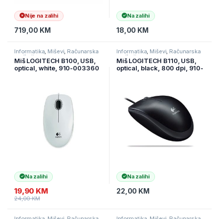
Nije na zalihi
Na zalihi
719,00
KM
18,00
KM
Informatika
,
Miševi
,
Računarska
Informatika
,
Miševi
,
Računarska
periferija
periferija
Miš LOGITECH B100, USB,
Miš LOGITECH B110, USB,
optical, white, 910-003360
optical, black, 800 dpi, 910-
001246, 910-005508
Na zalihi
Na zalihi
19,90
KM
22,00
KM
24,00
KM
Informatika
,
Miševi
,
Računarska
Informatika
,
Miševi
,
Računarska