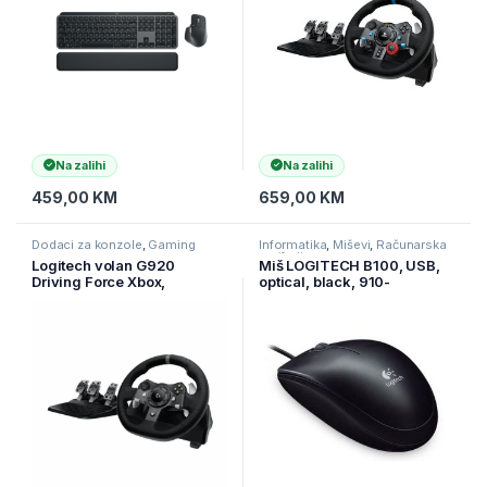
Na zalihi
Na zalihi
459,00
KM
659,00
KM
Dodaci za konzole
,
Gaming
Informatika
,
Miševi
,
Računarska
periferija
Logitech volan G920
Miš LOGITECH B100, USB,
Driving Force Xbox,
optical, black, 910-
PlayStation, PC, 941-
003357/001439
000123