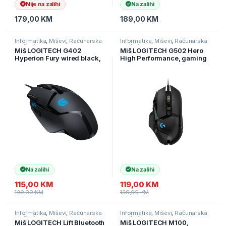
Nije na zalihi
Na zalihi
179,00
KM
189,00
KM
Informatika
,
Miševi
,
Računarska
Informatika
,
Miševi
,
Računarska
periferija
periferija
Miš LOGITECH G402
Miš LOGITECH G502 Hero
Hyperion Fury wired black,
High Performance, gaming
910-004068
mouse 910-005471, 910-
005472
Na zalihi
Na zalihi
115,00
KM
119,00
KM
129,00
KM
139,00
KM
Informatika
,
Miševi
,
Računarska
Informatika
,
Miševi
,
Računarska
periferija
periferija
Miš LOGITECH Lift Bluetooth
Miš LOGITECH M100,