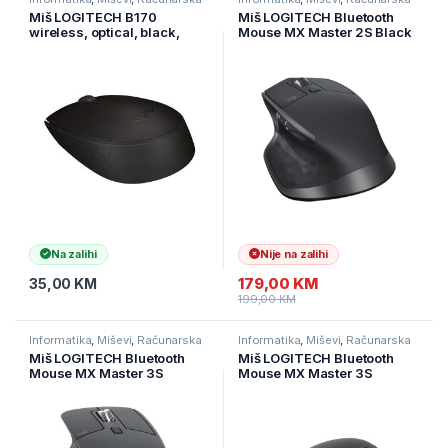
periferija
periferija
Miš LOGITECH B170
Miš LOGITECH Bluetooth
wireless, optical, black,
Mouse MX Master 2S Black
910-004798
wireless 910-007224
Na zalihi
Nije na zalihi
179,00
KM
35,00
KM
199,00
KM
Informatika
,
Miševi
,
Računarska
Informatika
,
Miševi
,
Računarska
periferija
periferija
Miš LOGITECH Bluetooth
Miš LOGITECH Bluetooth
Mouse MX Master 3S
Mouse MX Master 3S
Bluetooth – GRAPHITE -
Bluetooth – GRAPHITE 910-
EMA914- 910-006582
006559