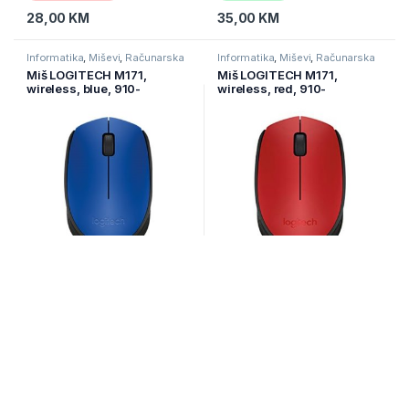
28,00
KM
35,00
KM
Informatika
,
Miševi
,
Računarska
Informatika
,
Miševi
,
Računarska
periferija
periferija
Miš LOGITECH M171,
Miš LOGITECH M171,
wireless, blue, 910-
wireless, red, 910-
004656/910-004640
004657/641
Na zalihi
Na zalihi
35,00
KM
35,00
KM
Informatika
,
Miševi
,
Računarska
Informatika
,
Miševi
,
Računarska
periferija
periferija
Miš LOGITECH M171,
Miš LOGITECH M185,
wireless, white, 910-
wireless, optical, crveni,
006867
910-002240/2503/2237