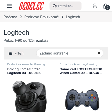
Skip to navigation
Skip to content
Pretražite...
0
Početna
Proizvod Proizvođač
Logitech
Logitech
Prikaz 1–90 od 125 rezultata
Filteri
Dodaci za konzole
,
Gaming
Dodaci za konzole
,
Gaming
Driving Force Shifter
Game Pad LOGITECH F310
Logitech 941-000130
Wired GamePad – BLACK –
USB 940-000138