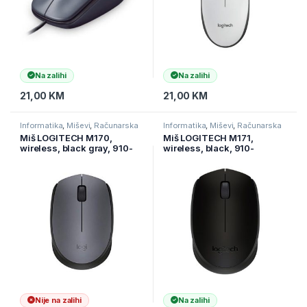
Na zalihi
Na zalihi
21,00
KM
21,00
KM
Informatika
,
Miševi
,
Računarska
Informatika
,
Miševi
,
Računarska
periferija
periferija
Miš LOGITECH M170,
Miš LOGITECH M171,
wireless, black gray, 910-
wireless, black, 910-
004642
004424
Nije na zalihi
Na zalihi