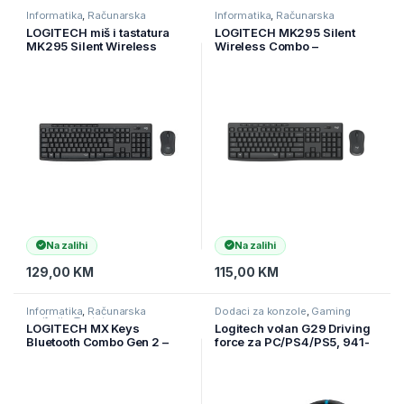
Informatika
,
Računarska
Informatika
,
Računarska
periferija
,
Tastature
periferija
,
Tastature
LOGITECH miš i tastatura
LOGITECH MK295 Silent
MK295 Silent Wireless
Wireless Combo –
Combo – GRAPHITE – BiH
GRAPHITE – US layout 920-
920-009809
009800
Na zalihi
Na zalihi
129,00
KM
115,00
KM
Informatika
,
Računarska
Dodaci za konzole
,
Gaming
periferija
,
Tastature
LOGITECH MX Keys
Logitech volan G29 Driving
Bluetooth Combo Gen 2 –
force za PC/PS4/PS5, 941-
GRAPHITE – US INT’L – B2B,
000112
920-010933