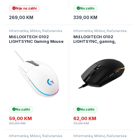
Nije na zalihi
Na zalihi
269,00
KM
339,00
KM
Informatika
,
Miševi
,
Računarska
Informatika
,
Miševi
,
Računarska
periferija
periferija
Miš LOGITECH G102
Miš LOGITECH G102
LIGHTSYNC Gaming Mouse
LIGHTSYNC, gaming,
– WHITE – EER, 910-005824
BLACK, 910-005823
Na zalihi
Na zalihi
59,00
KM
62,00
KM
69,00
KM
73,00
KM
Informatika
,
Miševi
,
Računarska
Informatika
,
Miševi
,
Računarska