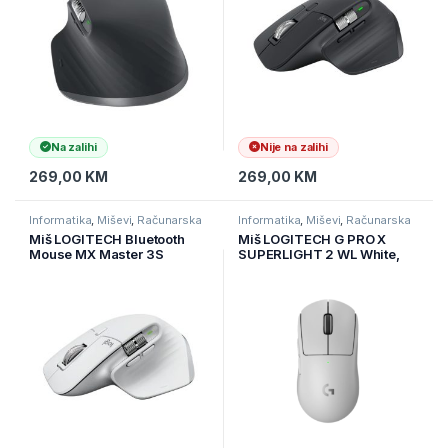
Na zalihi
Nije na zalihi
269,00
KM
269,00
KM
Informatika
,
Miševi
,
Računarska
Informatika
,
Miševi
,
Računarska
periferija
periferija
Miš LOGITECH Bluetooth
Miš LOGITECH G PRO X
Mouse MX Master 3S
SUPERLIGHT 2 WL White,
Bluetooth – PALE GREY 910-
32.000 dpi, 910-006639
006560