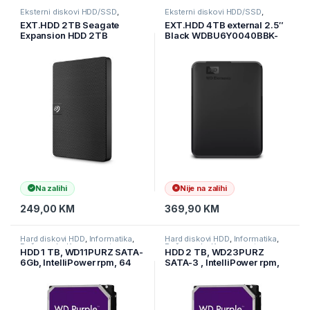
Eksterni diskovi HDD/SSD
,
Eksterni diskovi HDD/SSD
,
Informatika
,
Pohrana podataka
Informatika
,
Pohrana podataka
EXT.HDD 2TB Seagate
EXT.HDD 4TB external 2.5″
Expansion HDD 2TB
Black WDBU6Y0040BBK-
STKM2000400
WESN
Na zalihi
Nije na zalihi
249,00
KM
369,90
KM
Hard diskovi HDD
,
Informatika
,
Hard diskovi HDD
,
Informatika
,
Računarske Komponente
Računarske Komponente
HDD 1 TB, WD11PURZ SATA-
HDD 2 TB, WD23PURZ
6Gb, IntelliPower rpm, 64
SATA-3 , IntelliPower rpm,
MB PURPLE
256 MB 5400rpm PURPLE