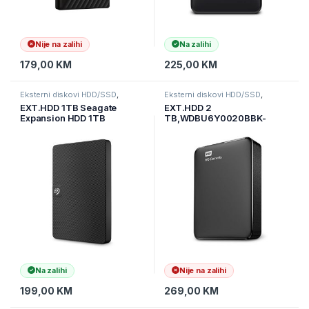
Nije na zalihi
Na zalihi
179,00
KM
225,00
KM
Eksterni diskovi HDD/SSD
,
Eksterni diskovi HDD/SSD
,
Informatika
,
Pohrana podataka
Informatika
,
Pohrana podataka
EXT.HDD 1TB Seagate
EXT.HDD 2
Expansion HDD 1TB
TB,WDBU6Y0020BBK-
STKM1000400
WESN Elements Portable,
USB 3.0, 2,5″
Na zalihi
Nije na zalihi
199,00
KM
269,00
KM