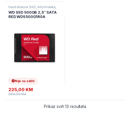
Hard diskovi SSD
,
Informatika
,
Računarske Komponente
WD SSD 500GB 2,5″ SATA
RED WDS500G1R0A
Nije na zalihi
225,00
KM
269,00
KM
Prikaz svih 13 rezultata