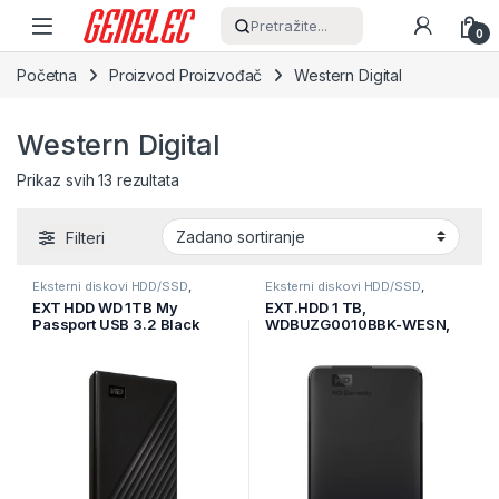
Skip to navigation
Skip to content
Pretražite...
0
Početna
Proizvod Proizvođač
Western Digital
Western Digital
Prikaz svih 13 rezultata
Filteri
Eksterni diskovi HDD/SSD
,
Eksterni diskovi HDD/SSD
,
Informatika
,
Pohrana podataka
Informatika
,
Pohrana podataka
EXT HDD WD 1TB My
EXT.HDD 1 TB,
Passport USB 3.2 Black
WDBUZG0010BBK-WESN,
WDBYVG0010BBK-WESN
Elements Portable SE, USB
3.0, 2,5″, black