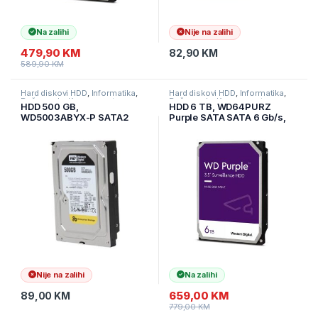
Na zalihi
Nije na zalihi
479,90
KM
82,90
KM
589,90
KM
Hard diskovi HDD
,
Informatika
,
Hard diskovi HDD
,
Informatika
,
Računarske Komponente
Računarske Komponente
HDD 500 GB,
HDD 6 TB, WD64PURZ
WD5003ABYX-P SATA2
Purple SATA SATA 6 Gb/s,
64MB 7200RPM PULL
256 MB Cache, 3.5″ –
WD64PURZ
Nije na zalihi
Na zalihi
659,00
KM
89,00
KM
779,00
KM