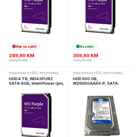
Nije na zalihi
Na zalihi
289,90
KM
359,90
KM
359,90
KM
459,90
KM
Hard diskovi HDD
,
Informatika
,
Hard diskovi HDD
,
Informatika
,
Računarske Komponente
Računarske Komponente
HDD 4 TB, WD43PURZ
HDD 500 GB,
SATA-6Gb, IntelliPower rpm,
WD5000AAKX-P, SATA-
Buffer 256 MB PURPLE
6GB, 7200 rpm, 16 MB, Pull