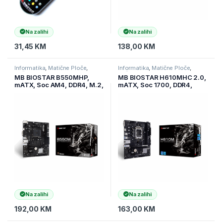
Na zalihi
Na zalihi
31,45
KM
138,00
KM
Informatika
,
Matične Ploče
,
Informatika
,
Matične Ploče
,
Računarske Komponente
Računarske Komponente
MB BIOSTAR B550MHP,
MB BIOSTAR H610MHC 2.0,
mATX, Soc AM4, DDR4, M.2,
mATX, Soc 1700, DDR4,
GbE LAN, HDMI, VGA
M.2, LAN, HDMI, VGA
Na zalihi
Na zalihi
192,00
KM
163,00
KM