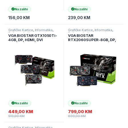
Na zalihi
Na zalihi
156,00
KM
239,00
KM
Grafičke Kartice
,
Informatika
,
Grafičke Kartice
,
Informatika
,
Računarske Komponente
Računarske Komponente
VGA BIOSTAR GTX1050Ti-
VGA BIOSTAR
4GB, DP, HDMI, DVI
RTX2060SUPER-8GB, DP,
HDMI, DVI
Na zalihi
Na zalihi
449,00
KM
799,00
KM
519,00
KM
899,00
KM
Grafičke Kartice
,
Informatika
,