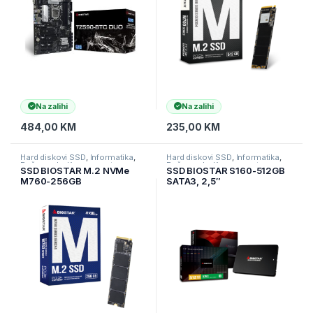
Na zalihi
Na zalihi
484,00
KM
235,00
KM
Hard diskovi SSD
,
Informatika
,
Hard diskovi SSD
,
Informatika
,
Računarske Komponente
Računarske Komponente
SSD BIOSTAR M.2 NVMe
SSD BIOSTAR S160-512GB
M760-256GB
SATA3, 2,5″