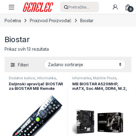
Skip to navigation
Skip to content
Pretražite...
0
Početna
Proizvod Proizvođač
Biostar
Biostar
Prikaz svih 13 rezultata
Filteri
Dodatne kartice
,
Informatika
,
Informatika
,
Matične Ploče
,
Računarske Komponente
Računarske Komponente
Daljinski upravljač BIOSTAR
MB BIOSTAR A520MHP,
za BIOSTAR MB Remote
mATX, Soc AM4, DDR4, M.2,
controller receiver
GbE LAN, HDMI, VGA