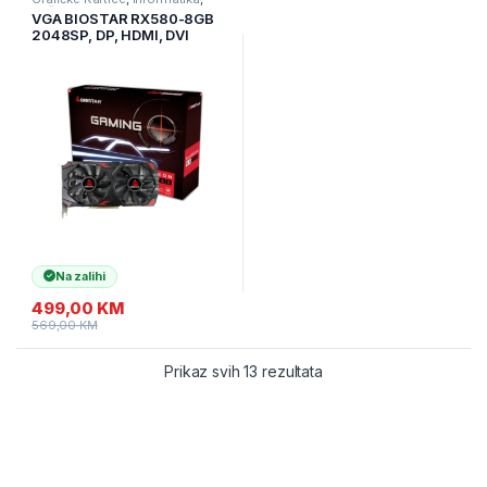
Računarske Komponente
VGA BIOSTAR RX580-8GB
2048SP, DP, HDMI, DVI
Na zalihi
499,00
KM
569,00
KM
Prikaz svih 13 rezultata