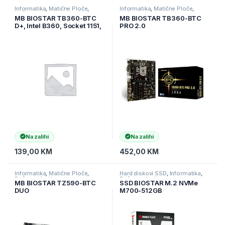
Informatika
,
Matične Ploče
,
Informatika
,
Matične Ploče
,
Računarske Komponente
Računarske Komponente
MB BIOSTAR TB360-BTC
MB BIOSTAR TB360-BTC
D+, Intel B360, Socket 1151,
PRO 2.0
GbE
Na zalihi
Na zalihi
139,00
KM
452,00
KM
Informatika
,
Matične Ploče
,
Hard diskovi SSD
,
Informatika
,
Računarske Komponente
Računarske Komponente
MB BIOSTAR TZ590-BTC
SSD BIOSTAR M.2 NVMe
DUO
M700-512GB