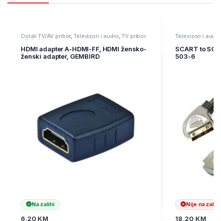
Ostali TV/AV pribor
,
Televizori i audio
,
TV pribor
Televizori i audio
i AV kablovi
kablovi
HDMI adapter A-HDMI-FF, HDMI žensko-
SCART to SCA
ženski adapter, GEMBIRD
503-6
Na zalihi
Nije na zalihi
6,20
KM
18,20
KM