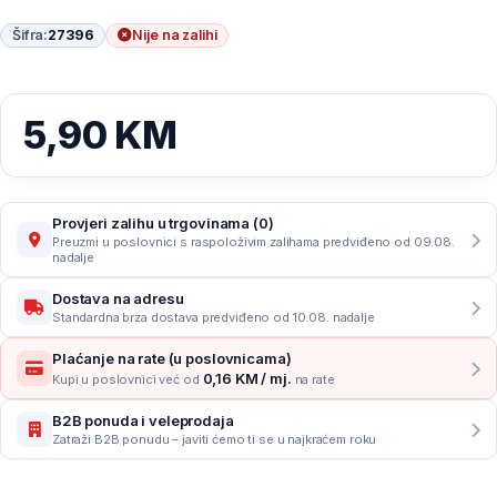
Šifra:
27396
Nije na zalihi
5,90
KM
Provjeri zalihu u trgovinama (0)
Preuzmi u poslovnici s raspoloživim zalihama predviđeno od 09.08.
nadalje
Dostava na adresu
Standardna brza dostava predviđeno od 10.08. nadalje
Plaćanje na rate (u poslovnicama)
0,16 KM / mj.
Kupi u poslovnici već od
na rate
B2B ponuda i veleprodaja
Zatraži B2B ponudu – javiti ćemo ti se u najkraćem roku