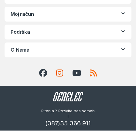
Moj račun
Podrška
O Nama
Pitanja ? Pozivite nas odmah
!
(387)35 366 911