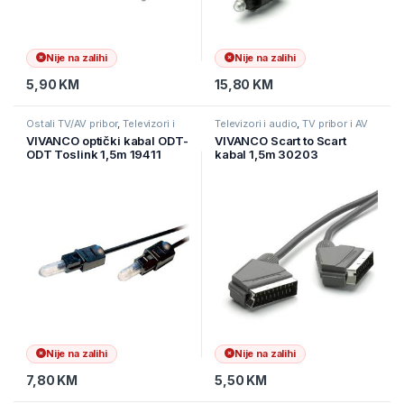
Nije na zalihi
Nije na zalihi
5,90
KM
15,80
KM
Ostali TV/AV pribor
,
Televizori i
Televizori i audio
,
TV pribor i AV
audio
,
TV pribor i AV kablovi
kablovi
,
Video kablovi
VIVANCO optički kabal ODT-
VIVANCO Scart to Scart
ODT Toslink 1,5m 19411
kabal 1,5m 30203
Nije na zalihi
Nije na zalihi
7,80
KM
5,50
KM