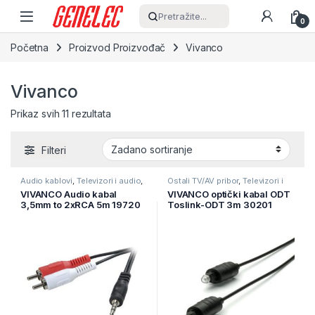
Skip to navigation
Skip to content
Pretražite...
0
Početna
Proizvod Proizvođač
Vivanco
Vivanco
Prikaz svih 11 rezultata
Filteri
Audio kablovi
,
Televizori i audio
,
Ostali TV/AV pribor
,
Televizori i
TV pribor i AV kablovi
audio
,
TV pribor i AV kablovi
VIVANCO Audio kabal
VIVANCO optički kabal ODT
3,5mm to 2xRCA 5m 19720
Toslink-ODT 3m 30201