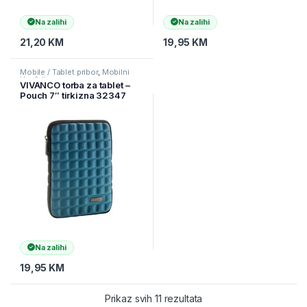
Na zalihi
Na zalihi
21,20
KM
19,95
KM
Mobile / Tablet pribor
,
Mobilni
Uređaji
VIVANCO torba za tablet –
Pouch 7″ tirkizna 32347
Na zalihi
19,95
KM
Prikaz svih 11 rezultata