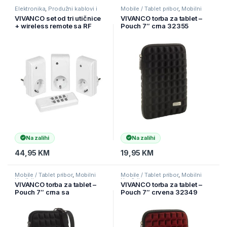
Elektronika
,
Produžni kablovi i
Mobile / Tablet pribor
,
Mobilni
razvodnici
,
Smart Program
Uređaji
VIVANCO set od tri utičnice
VIVANCO torba za tablet –
+ wireless remote sa RF
Pouch 7″ crna 32355
kontrolom, 1000W, white
26551
Na zalihi
Na zalihi
44,95
KM
19,95
KM
Mobile / Tablet pribor
,
Mobilni
Mobile / Tablet pribor
,
Mobilni
Uređaji
Uređaji
VIVANCO torba za tablet –
VIVANCO torba za tablet –
Pouch 7″ crna sa
Pouch 7″ crvena 32349
naramenicom 34269