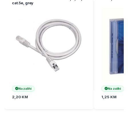
cat.5e, grey
Na zalihi
Na zalihi
2,20
KM
1,25
KM