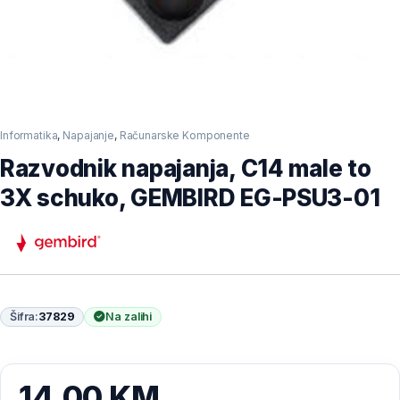
Informatika
,
Napajanje
,
Računarske Komponente
Razvodnik napajanja, C14 male to
3X schuko, GEMBIRD EG-PSU3-01
Šifra:
37829
Na zalihi
14,00
KM