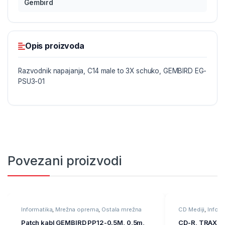
Gembird
Opis proizvoda
Razvodnik napajanja, C14 male to 3X schuko, GEMBIRD EG-
PSU3-01
Povezani proizvodi
Informatika
,
Mrežna oprema
,
Ostala mrežna
CD Mediji
,
Inform
oprema
Patch kabl GEMBIRD PP12-0.5M, 0,5m,
CD-R, TRAXDA