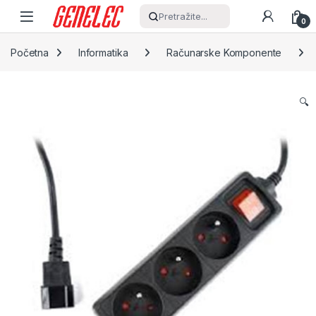
Skip to navigation
Skip to content
Pretražite...
0
Početna
Informatika
Računarske Komponente
🔍