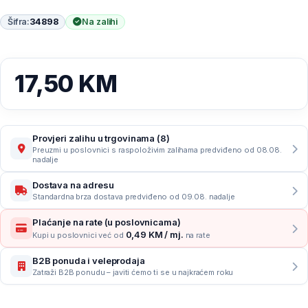
Šifra:
34898
Na zalihi
17,50
KM
Provjeri zalihu u trgovinama (8)
Preuzmi u poslovnici s raspoloživim zalihama predviđeno od 08.08.
nadalje
Dostava na adresu
Standardna brza dostava predviđeno od 09.08. nadalje
Plaćanje na rate (u poslovnicama)
0,49 KM / mj.
Kupi u poslovnici već od
na rate
B2B ponuda i veleprodaja
Zatraži B2B ponudu – javiti ćemo ti se u najkraćem roku