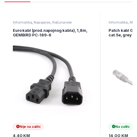
Informatika
,
Napajanje
,
Računarske
Informatika
,
Mre
Komponente
oprema
Euro kabl (prod.napojnog kabla), 1,8m,
Patch kabl GE
GEMBIRD PC-189-6
cat.5e, grey
Nije na zalihi
Na zalihi
4,40
KM
14,00
KM