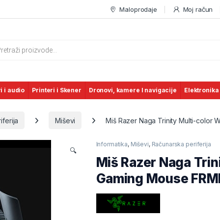
Maloprodaje
Moj račun
s search
i i audio
Printeri i Skener
Dronovi, kamere I navigacije
Elektronika
ferija
Miševi
Miš Razer Naga Trinity Multi-col
Informatika
,
Miševi
,
Računarska periferija
🔍
Miš Razer Naga Trin
Gaming Mouse FRM