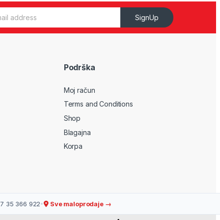
SignUp
Podrška
Moj račun
Terms and Conditions
Shop
Blagajna
Korpa
7 35 366 922
•
Sve maloprodaje →