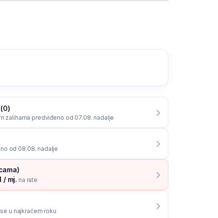
 (0)
im zalihama predviđeno od 07.08. nadalje
no od 08.08. nadalje
icama)
 / mj.
na rate
i se u najkraćem roku