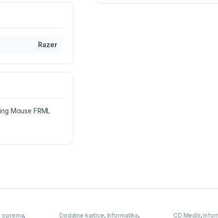
Razer
ming Mouse FRML
a oprema
,
Dodatne kartice
,
Informatika
,
CD Mediji
,
Infor