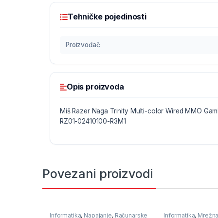
Tehničke pojedinosti
Proizvođač
Opis proizvoda
Miš Razer Naga Trinity Multi-color Wired MMO Ga
RZ01-02410100-R3M1
Povezani proizvodi
Informatika
,
Napajanje
,
Računarske
Informatika
,
Mrežn