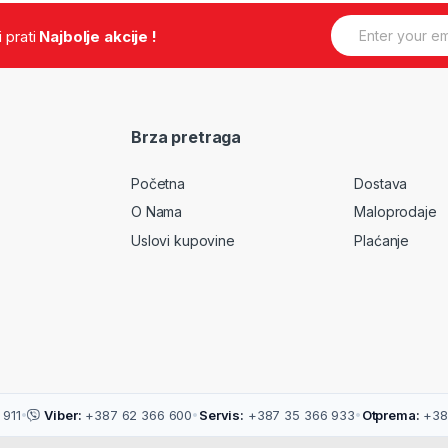
E
.i prati
Najbolje akcije !
m
a
i
l
*
Brza pretraga
Početna
Dostava
O Nama
Maloprodaje
Uslovi kupovine
Plaćanje
911
•
Viber:
+387 62 366 600
•
Servis:
+387 35 366 933
•
Otprema:
+38