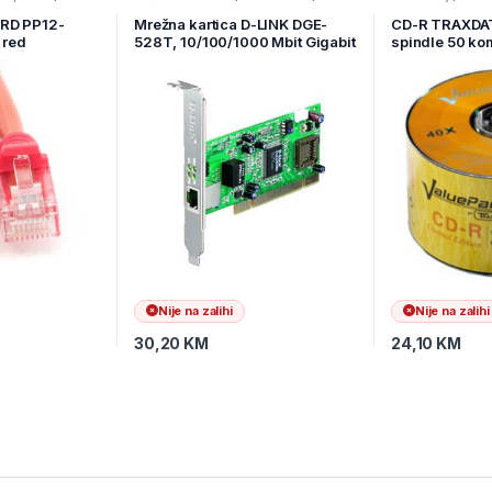
ema
Računarske Komponente
podataka
IRD PP12-
Mrežna kartica D-LINK DGE-
CD-R TRAXDAT
 red
528T, 10/100/1000 Mbit Gigabit
spindle 50 ko
Nije na zalihi
Nije na zalihi
30,20
KM
24,10
KM