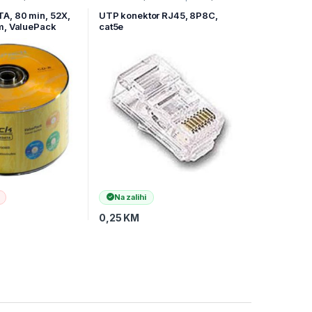
Ostala mrežna oprema
A, 80 min, 52X,
UTP konektor RJ45, 8P8C,
m, ValuePack
cat5e
Na zalihi
0,25
KM