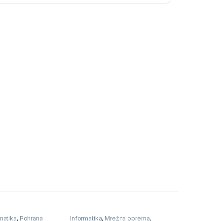
matika
,
Pohrana
Informatika
,
Mrežna oprema
,