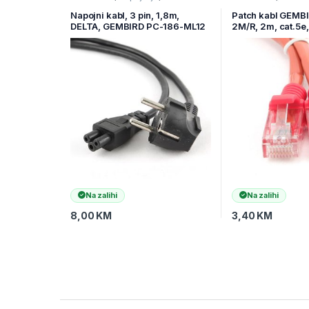
Komponente
Ostala mrežna opr
Napojni kabl, 3 pin, 1,8m,
Patch kabl GEMB
DELTA, GEMBIRD PC-186-ML12
2M/R, 2m, cat.5e,
Na zalihi
Na zalihi
8,00
KM
3,40
KM