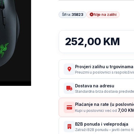
Šifra:
35823
Nije na zalihi
252,00
KM
Provjeri zalihu u trgovinama
Preuzmi u poslovnici s raspoloživ
Dostava na adresu
Standardna brza dostava predviđe
Plaćanje na rate (u poslovn
7,00 KM
Kupi u poslovnici već od
B2B ponuda i veleprodaja
Zatraži B2B ponudu – javiti ćemo t