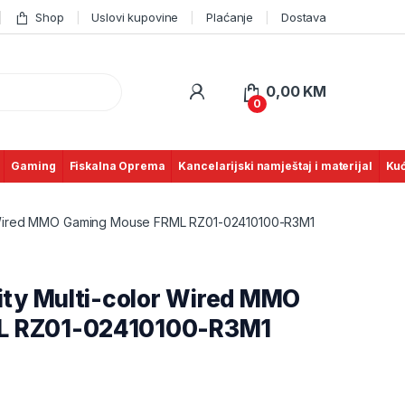
Shop
Uslovi kupovine
Plaćanje
Dostava
0,00
KM
0
Gaming
Fiskalna Oprema
Kancelarijski namještaj i materijal
Kuć
or Wired MMO Gaming Mouse FRML RZ01-02410100-R3M1
ity Multi-color Wired MMO
L RZ01-02410100-R3M1