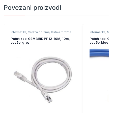
Povezani proizvodi
Informatika
,
Mrežna oprema
,
Ostala mrežna
Informatika
,
Mre
oprema
oprema
Patch kabl GEMBIRD PP12-10M, 10m,
Patch kabl GE
cat.5e, grey
cat.5e, blue