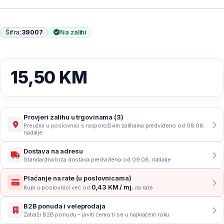
Šifra:
39007
Na zalihi
15,50
KM
Provjeri zalihu u trgovinama (3)
Preuzmi u poslovnici s raspoloživim zalihama predviđeno od 08.08.
nadalje
Dostava na adresu
Standardna brza dostava predviđeno od 09.08. nadalje
Plaćanje na rate (u poslovnicama)
0,43 KM / mj.
Kupi u poslovnici već od
na rate
B2B ponuda i veleprodaja
Zatraži B2B ponudu – javiti ćemo ti se u najkraćem roku