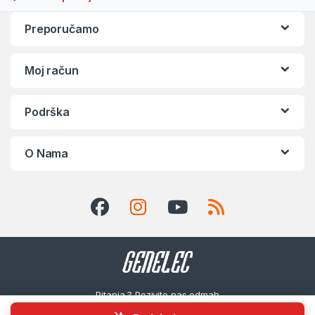
Preporučamo
Moj račun
Podrška
O Nama
Pitanja ? Pozivite nas odmah
Miš GEMBIRD MUSW-4B-01-W, wireless , optical, white, up to 
!