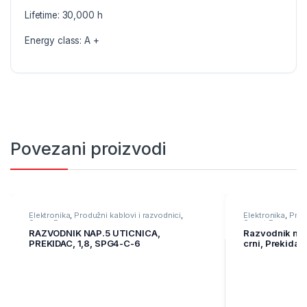
Lifetime: 30,000 h
Energy class: A +
Povezani proizvodi
Elektronika
,
Produžni kablovi i razvodnici
,
Elektronika
,
Prod
Smart Program
Smart Program
RAZVODNIK NAP.5 UTICNICA,
Razvodnik na
PREKIDAC, 1,8, SPG4-C-6
crni, Prekidač
prenaponska z
zaštita