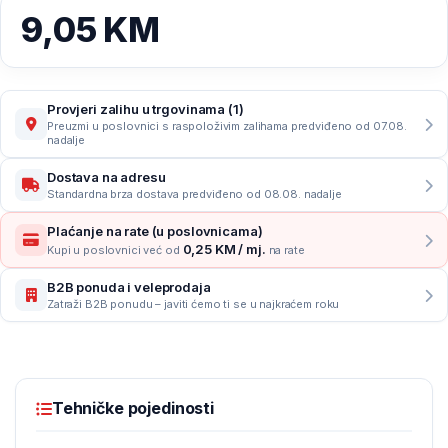
9,05
KM
Provjeri zalihu u trgovinama (1)
Preuzmi u poslovnici s raspoloživim zalihama predviđeno od 07.08.
nadalje
Dostava na adresu
Standardna brza dostava predviđeno od 08.08. nadalje
Plaćanje na rate (u poslovnicama)
0,25 KM / mj.
Kupi u poslovnici već od
na rate
B2B ponuda i veleprodaja
Zatraži B2B ponudu – javiti ćemo ti se u najkraćem roku
Tehničke pojedinosti