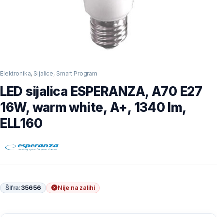
Elektronika
,
Sijalice
,
Smart Program
LED sijalica ESPERANZA, A70 E27
16W, warm white, A+, 1340 lm,
ELL160
Šifra:
35656
Nije na zalihi