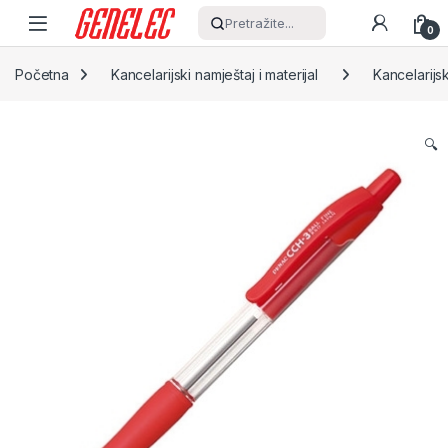
Skip to navigation
Skip to content
Pretražite...
0
Početna
Kancelarijski namještaj i materijal
Kancelarijsk
🔍