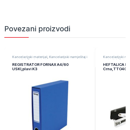
Povezani proizvodi
Kancelarijski materijal
,
Kancelarijski namještaj i
Kancelarijski mat
materijal
,
Registratori
materijal
,
Ostali 
REGISTRATOR FORNAX A4/60
HEFTALICA KL
USKI,plavi K3
Crna,TTO403