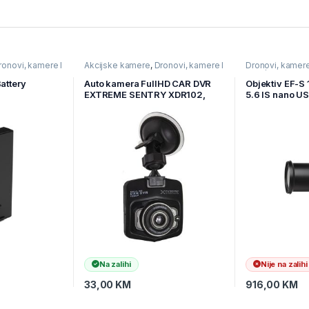
ronovi, kamere I
Akcijske kamere
,
Dronovi, kamere I
Dronovi, kamere
navigacije
,
Kamere
Foto/Video prib
Battery
Auto kamera FullHD CAR DVR
Objektiv EF-S
EXTREME SENTRY XDR102,
5.6 IS nano U
BiH, LCD 2,4″, IR LED, Motion
detector
Na zalihi
Nije na zalihi
33,00
KM
916,00
KM