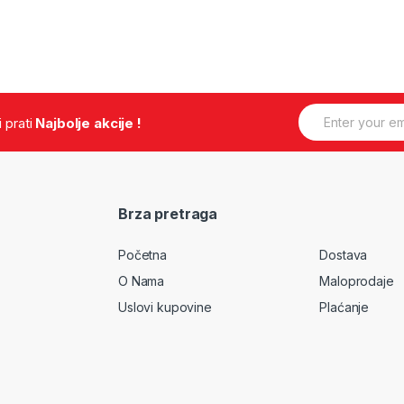
E
.i prati
Najbolje akcije !
m
a
i
l
*
Brza pretraga
Početna
Dostava
O Nama
Maloprodaje
Uslovi kupovine
Plaćanje