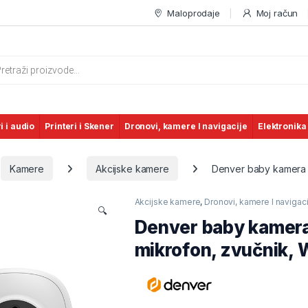
Maloprodaje
Moj račun
s search
i i audio
Printeri i Skener
Dronovi, kamere I navigacije
Elektronika
Kamere
Akcijske kamere
Denver baby kamera BC
Akcijske kamere
,
Dronovi, kamere I navigaci
🔍
Denver baby kamera
mikrofon, zvučnik, W