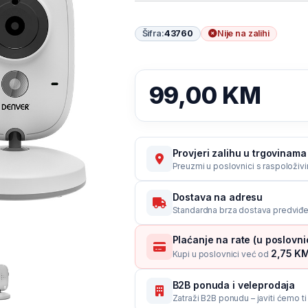
Šifra:
43760
Nije na zalihi
99,00
KM
Provjeri zalihu u trgovinama
Preuzmi u poslovnici s raspoloživ
Dostava na adresu
Standardna brza dostava predviđe
Plaćanje na rate (u poslovn
2,75 KM
Kupi u poslovnici već od
B2B ponuda i veleprodaja
Zatraži B2B ponudu – javiti ćemo t