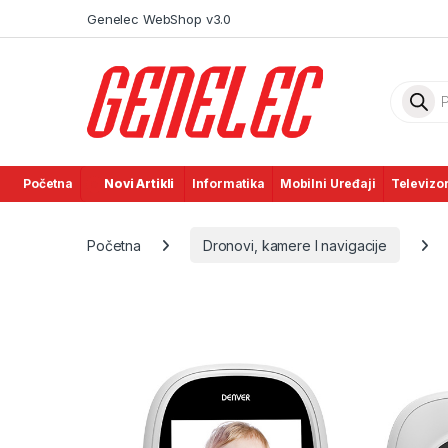
Skip to navigation
Skip to content
Genelec WebShop v3.0
Product
Početna
Novi Artikli
Informatika
Mobilni Uređaji
Televizor
Početna
Dronovi, kamere I navigacije