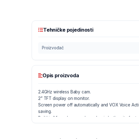
Tehničke pojedinosti
Proizvođač
Opis proizvoda
2.4GHz wireless Baby cam.
2” TFT display on monitor.
Screen power off automatically and VOX Voice Acti
saving.
Build in Microphone and speaker in both units for 
communication.
Built-in rechargeable battery in monitor - 540mAh (
VOX mode)