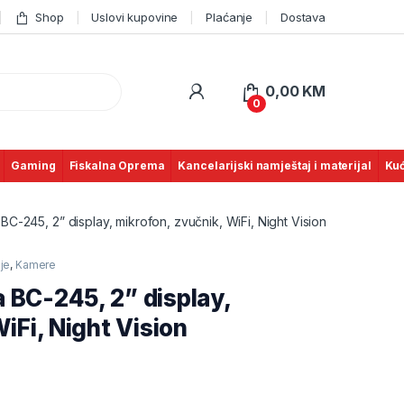
Shop
Uslovi kupovine
Plaćanje
Dostava
0,00
KM
0
Gaming
Fiskalna Oprema
Kancelarijski namještaj i materijal
Kuć
-245, 2” display, mikrofon, zvučnik, WiFi, Night Vision
je
,
Kamere
 BC-245, 2” display,
iFi, Night Vision