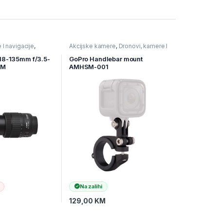
 I navigacije
,
Akcijske kamere
,
Dronovi, kamere I
or
navigacije
,
Kamere
 18-135mm f/3.5-
GoPro Handlebar mount
SM
AMHSM-001
Na zalihi
129,00
KM