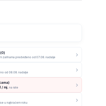
 (0)
im zalihama predviđeno od 07.08. nadalje
no od 08.08. nadalje
icama)
 / mj.
na rate
i se u najkraćem roku