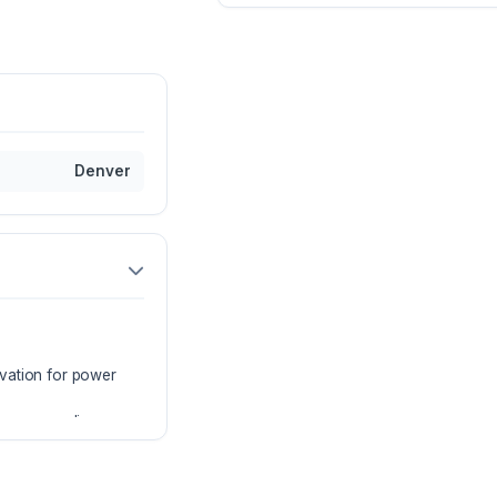
Denver
vation for power
two way audio
up to 20 hours in