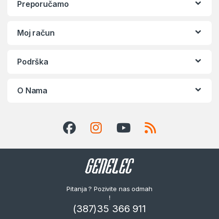
Preporučamo
Moj račun
Podrška
O Nama
Pitanja ? Pozivite nas odmah
!
(387)35 366 911