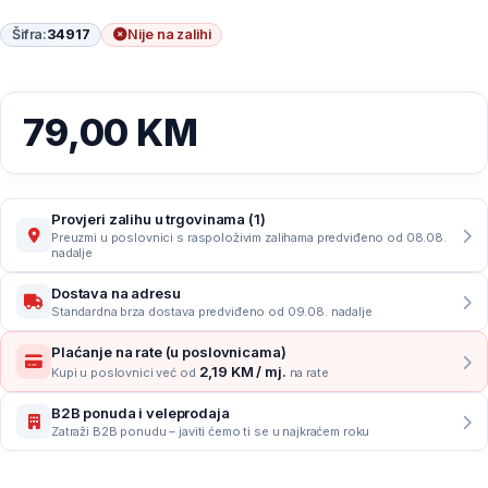
Šifra:
34917
Nije na zalihi
79,00
KM
Provjeri zalihu u trgovinama (1)
Preuzmi u poslovnici s raspoloživim zalihama predviđeno od 08.08.
nadalje
Dostava na adresu
Standardna brza dostava predviđeno od 09.08. nadalje
Plaćanje na rate (u poslovnicama)
2,19 KM / mj.
Kupi u poslovnici već od
na rate
B2B ponuda i veleprodaja
Zatraži B2B ponudu – javiti ćemo ti se u najkraćem roku