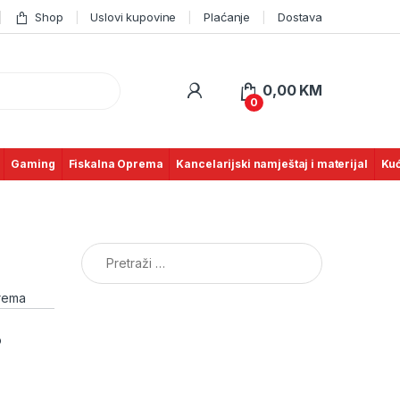
Shop
Uslovi kupovine
Plaćanje
Dostava
0,00
KM
0
Gaming
Fiskalna Oprema
Kancelarijski namještaj i materijal
Kuć
Pretraga:
prema
o