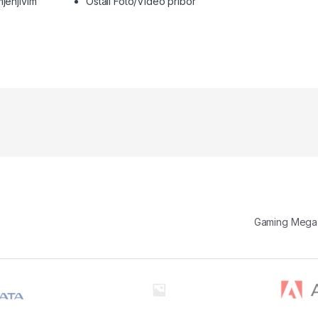
mjenjivim
Ostali Foto/Video pribor
Gaming Meg