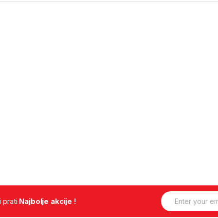
E
.i prati
Najbolje akcije !
m
a