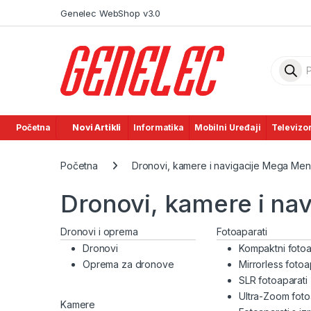
Skip to navigation
Skip to content
Genelec WebShop v3.0
Product
Početna
Novi Artikli
Informatika
Mobilni Uređaji
Televizor
Početna
Dronovi, kamere i navigacije Mega Me
Dronovi, kamere i na
Dronovi i oprema
Fotoaparati
Dronovi
Kompaktni fotoa
Oprema za dronove
Mirrorless fotoa
SLR fotoaparati
Ultra-Zoom foto
Kamere