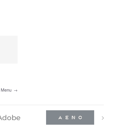
a Menu
→