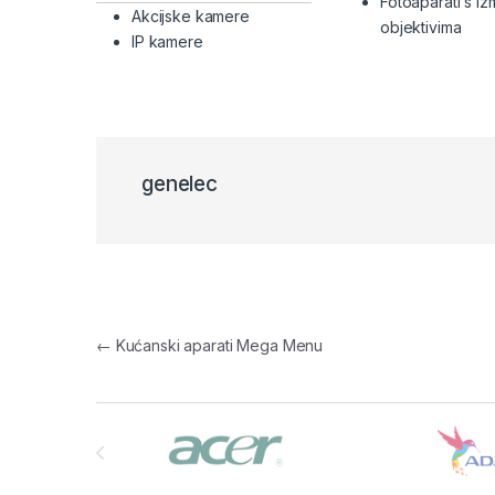
Fotoaparati s iz
Akcijske kamere
objektivima
IP kamere
genelec
Navigacija članaka
←
Kućanski aparati Mega Menu
Brands Carousel