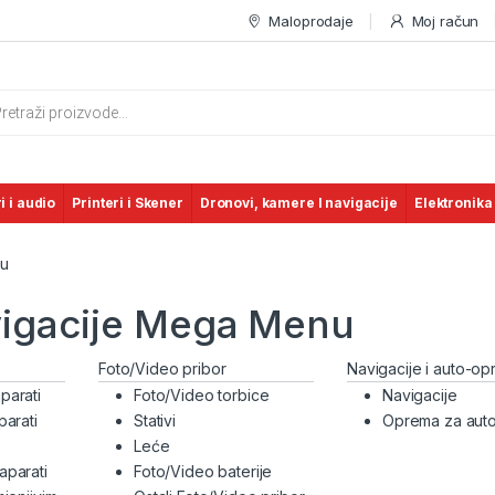
Maloprodaje
Moj račun
s search
i i audio
Printeri i Skener
Dronovi, kamere I navigacije
Elektronika
nu
vigacije Mega Menu
Foto/Video pribor
Navigacije i auto-o
parati
Foto/Video torbice
Navigacije
parati
Stativi
Oprema za aut
Leće
aparati
Foto/Video baterije