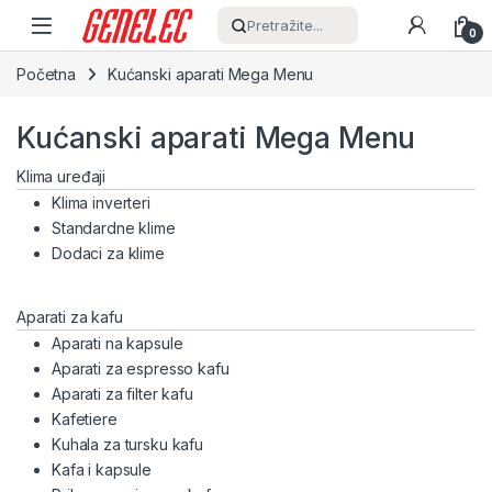
Skip to navigation
Skip to content
Pretražite...
0
Početna
Kućanski aparati Mega Menu
Kućanski aparati Mega Menu
Klima uređaji
Klima inverteri
Standardne klime
Dodaci za klime
Aparati za kafu
Aparati na kapsule
Aparati za espresso kafu
Aparati za filter kafu
Kafetiere
Kuhala za tursku kafu
Kafa i kapsule