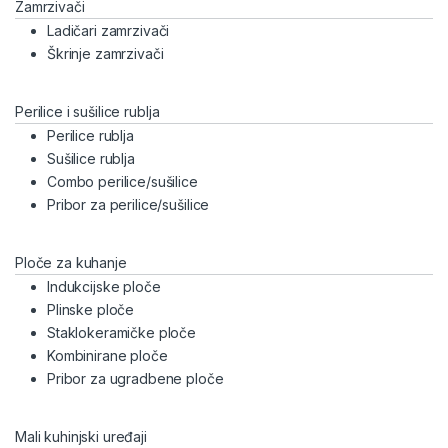
Zamrzivači
Ladičari zamrzivači
Škrinje zamrzivači
Perilice i sušilice rublja
Perilice rublja
Sušilice rublja
Combo perilice/sušilice
Pribor za perilice/sušilice
Ploče za kuhanje
Indukcijske ploče
Plinske ploče
Staklokeramičke ploče
Kombinirane ploče
Pribor za ugradbene ploče
Mali kuhinjski uređaji