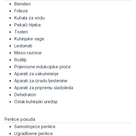
Blenderi
Friteze
Kuhala za vodu
Pekači hljeba
Tosteri
Kuhinjske vage
Ledomati
Meso-raznice
Roštilji
Prijenosne indukcijske ploče
Aparati za vakumiranje
Aparati za izradu tjestenine
Aparati za pripremu sladoleda
Dehidratori
Ostali kuhinjski uređaji
Perilice posuđa
Samostojeće perilice
Ugradbene perilice