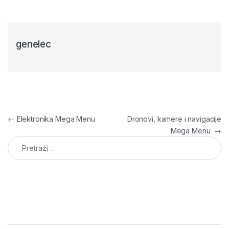
genelec
Navigacija članaka
←
Elektronika Mega Menu
Dronovi, kamere i navigacije
Mega Menu
→
Pretraga: