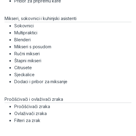
Pribor za pripremu kafe
Mikseri, sokovnici i kuhinjski asistenti
Sokovnici
Multipraktici
Blenderi
Mikseri s posudom
Ručni mikseri
Štapni mikseri
Citrusete
Sjeckalice
Dodaci i pribor za miksanje
Pročišćivači i ovlaživači zraka
Pročišćivači zraka
Ovlaživači zraka
Filteri za zrak