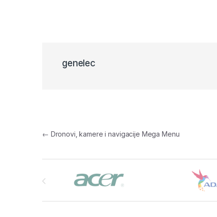
genelec
Navigacija članaka
←
Dronovi, kamere i navigacije Mega Menu
Brands Carousel