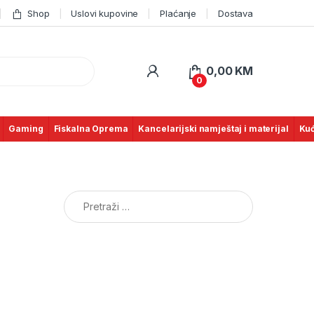
Shop
Uslovi kupovine
Plaćanje
Dostava
0,00
KM
0
Gaming
Fiskalna Oprema
Kancelarijski namještaj i materijal
Kuć
Pretraga: