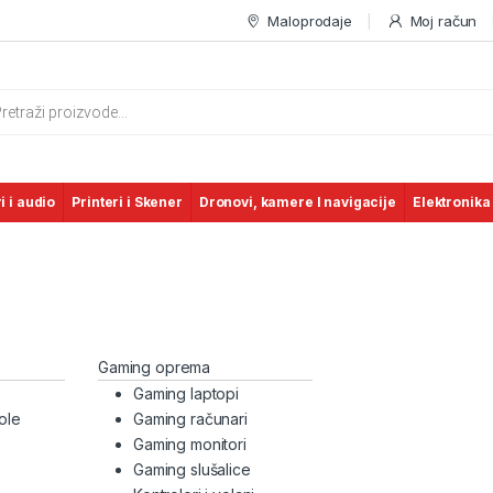
Maloprodaje
Moj račun
s search
i i audio
Printeri i Skener
Dronovi, kamere I navigacije
Elektronika
Gaming oprema
Gaming laptopi
ole
Gaming računari
Gaming monitori
Gaming slušalice