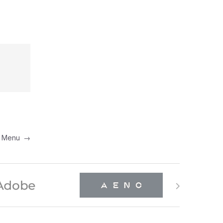
ega Menu
→