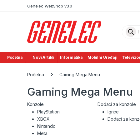
Skip to navigation
Skip to content
Genelec WebShop v3.0
Product
Početna
Novi Artikli
Informatika
Mobilni Uređaji
Televizor
Početna
Gaming Mega Menu
Gaming Mega Menu
Konzole
Dodaci za konzole
PlayStation
Igrice
XBOX
Dodaci za konz
Nintendo
Meta