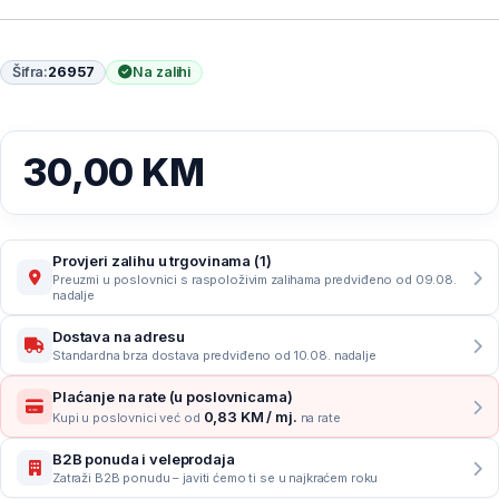
Šifra:
26957
Na zalihi
30,00
KM
Provjeri zalihu u trgovinama (1)
Preuzmi u poslovnici s raspoloživim zalihama predviđeno od 09.08.
nadalje
Dostava na adresu
Standardna brza dostava predviđeno od 10.08. nadalje
Plaćanje na rate (u poslovnicama)
0,83 KM / mj.
Kupi u poslovnici već od
na rate
B2B ponuda i veleprodaja
Zatraži B2B ponudu – javiti ćemo ti se u najkraćem roku