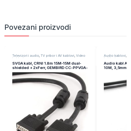
Povezani proizvodi
Televizori i audio
,
TV pribor i AV kablovi
,
Video
Audio kablovi
,
Te
kablovi
kablovi
SVGA kabl, CRNI 1.8m 15M-15M dual-
Audio kabl A
shielded + 2xFerr, GEMBIRD CC-PPVGA-
10M, 3,5mm st
6B