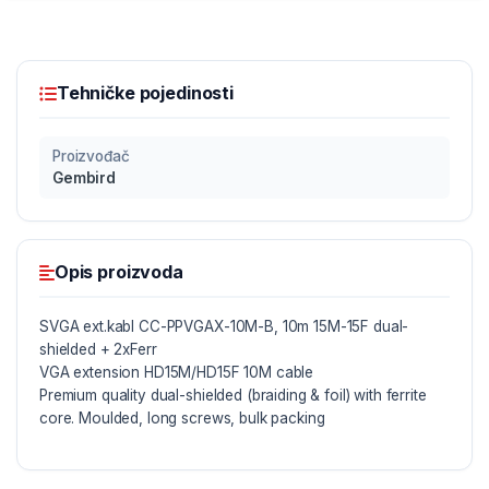
Tehničke pojedinosti
Proizvođač
Gembird
Opis proizvoda
SVGA ext.kabl CC-PPVGAX-10M-B, 10m 15M-15F dual-
shielded + 2xFerr
VGA extension HD15M/HD15F 10M cable
Premium quality dual-shielded (braiding & foil) with ferrite
core. Moulded, long screws, bulk packing