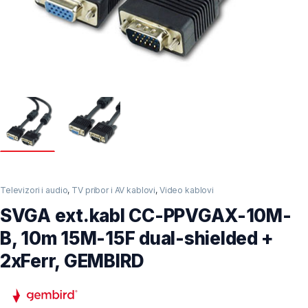
Televizori i audio
,
TV pribor i AV kablovi
,
Video kablovi
SVGA ext.kabl CC-PPVGAX-10M-
B, 10m 15M-15F dual-shielded +
2xFerr, GEMBIRD