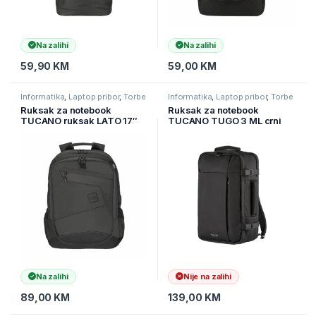
Na zalihi
Na zalihi
59,90
KM
59,00
KM
Informatika
,
Laptop pribor
,
Torbe
Informatika
,
Laptop pribor
,
Torbe
za laptope
za laptope
Ruksak za notebook
Ruksak za notebook
TUCANO ruksak LATO 17″
TUCANO TUGO 3 ML crni
crni BLABK
BKTUG3-ML-BK
Na zalihi
Nije na zalihi
89,00
KM
139,00
KM