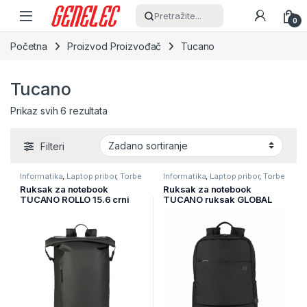
Skip to navigation
Skip to content
Pretražite...
0
Početna
Proizvod Proizvođač
Tucano
Tucano
Prikaz svih 6 rezultata
Filteri
Informatika
,
Laptop pribor
,
Torbe
Informatika
,
Laptop pribor
,
Torbe
za laptope
za laptope
Ruksak za notebook
Ruksak za notebook
TUCANO ROLLO 15.6 crni
TUCANO ruksak GLOBAL
MacBook Pro 16″,21l,
15.6 crni, BKBTK2-BK
BKROL15-BK