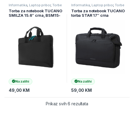
Informatika
,
Laptop pribor
,
Torbe
Informatika
,
Laptop pribor
,
Torbe
za laptope
za laptope
Torba za notebook TUCANO
Torba za notebook TUCANO
SMILZA 15.6″ crna, BSM15-
torba STAR 17″ crna
BK
BSTN17-BK
Na zalihi
Na zalihi
49,00
KM
59,00
KM
Prikaz svih 6 rezultata