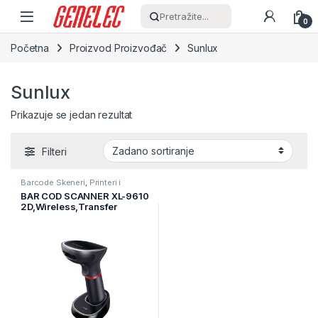
Skip to navigation
Skip to content
Pretražite...
0
Početna
Proizvod Proizvođač
Sunlux
Sunlux
Prikazuje se jedan rezultat
Filteri
Barcode Skeneri
,
Printeri i
Skeneri
,
Skeneri
BAR COD SCANNER XL-9610
2D,Wireless,Transfer
distance 2.4G: 150M &
Bluetooth:10M