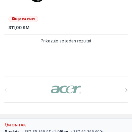
Nije na zalihi
311,00
KM
Prikazuje se jedan rezultat
Brands Carousel
KONTAKT:
Prodaja:
+387 35 366 911
•
Viber:
+387 62 366 600
•