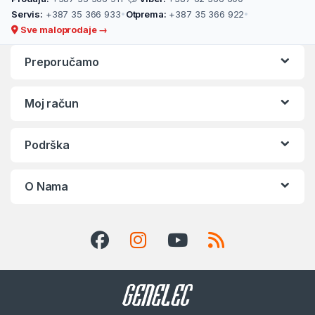
Servis:
+387 35 366 933
•
Otprema:
+387 35 366 922
•
Sve maloprodaje →
Preporučamo
Moj račun
Podrška
O Nama