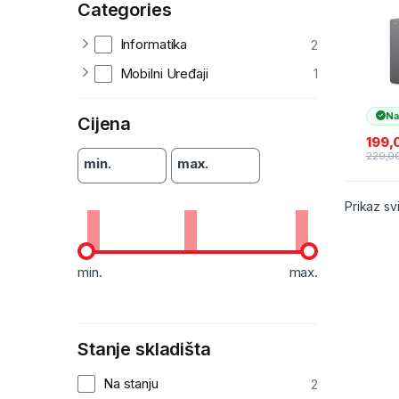
Categories
USB3
0004
Informatika
2
Mobilni Uređaji
1
Na
Cijena
199,
229,0
min.
max.
Prikaz sv
min.
max.
Stanje skladišta
Na stanju
2