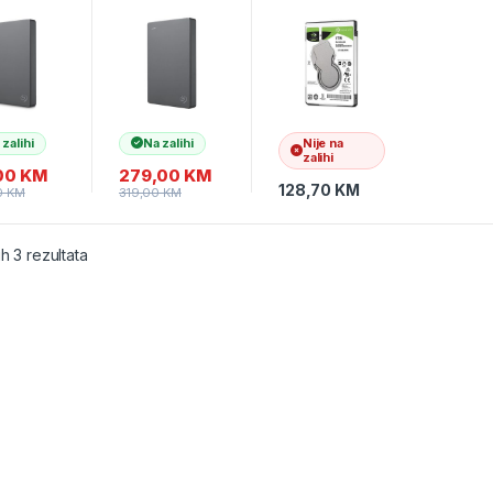
.0¸STJL1
USB3.0¸STJL2
2.5″
00
000400
ST1000LM048
Notebook
 zalihi
Na zalihi
Nije na
zalihi
00
KM
279,00
KM
128,70
KM
0
KM
319,00
KM
ih 3 rezultata