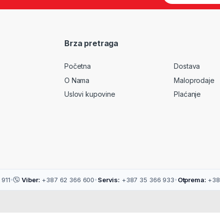
a
i
l
*
Brza pretraga
Početna
Dostava
O Nama
Maloprodaje
Uslovi kupovine
Plaćanje
911
•
Viber:
+387 62 366 600
•
Servis:
+387 35 366 933
•
Otprema:
+38