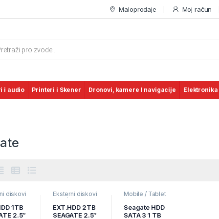
Maloprodaje
Moj račun
s search
i i audio
Printeri i Skener
Dronovi, kamere I navigacije
Elektronika
ate
ni diskovi
Eksterni diskovi
Mobile / Tablet
SSD
,
HDD/SSD
,
pribor
,
Mobilni
atika
,
Informatika
,
Uređaji
,
Punjači
HDD 1TB
EXT.HDD 2TB
Seagate HDD
na
Pohrana
ATE 2.5″
SEAGATE 2.5″
SATA 3 1 TB
aka
podataka