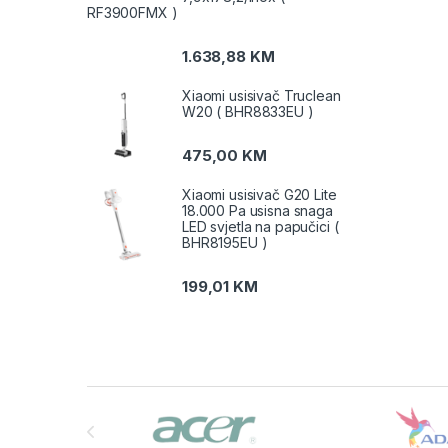
RF3900FMX )
1.638,88
KM
Xiaomi usisivač Truclean
W20 ( BHR8833EU )
475,00
KM
Xiaomi usisivač G20 Lite
18.000 Pa usisna snaga
LED svjetla na papučici (
BHR8195EU )
199,01
KM
Brands Carousel