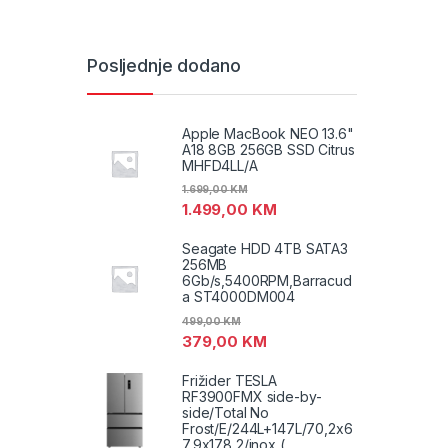
Posljednje dodano
Apple MacBook NEO 13.6"
A18 8GB 256GB SSD Citrus
MHFD4LL/A
1.699,00
KM
1.499,00
KM
Seagate HDD 4TB SATA3
256MB
6Gb/s,5400RPM,Barracud
a ST4000DM004
499,00
KM
379,00
KM
Frižider TESLA
RF3900FMX side-by-
side/Total No
Frost/E/244L+147L/70,2x6
7,9x178,2/inox (