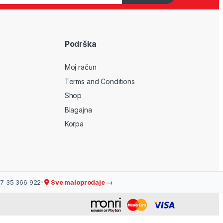
Podrška
Moj račun
Terms and Conditions
Shop
Blagajna
Korpa
7 35 366 922
•
Sve maloprodaje →