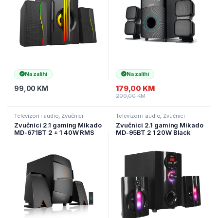
Na zalihi
Na zalihi
179,00
KM
99,00
KM
209,00
KM
Televizori i audio
,
Zvučnici
Televizori i audio
,
Zvučnici
Zvučnici 2.1 gaming Mikado
Zvučnici 2.1 gaming Mikado
MD-671BT 2 + 1 40W RMS
MD-95BT 2 1 20W Black
Black Usb + SD + Fm
Multimedia FM/BT/SD/USB
SupportedMultimedia
Speaker, 39525
Bluetooth Speaker, 22077