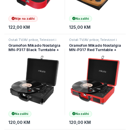
Nije na zalihi
Na zalihi
122,00
KM
125,00
KM
Ostali TV/AV pribor
,
Televizori i
Ostali TV/AV pribor
,
Televizori i
audio
,
TV pribor i AV kablovi
audio
,
TV pribor i AV kablovi
Gramofon Mikado Nostalgia
Gramofon Mikado Nostalgia
MN-P317 Black Turntable +
MN-P317 Red Turntable +
Rca + Bluetooth Supported
Rca + Bluetooth Supported
Music Box, 22397
Music Box, 23651
Na zalihi
Na zalihi
120,00
KM
120,00
KM