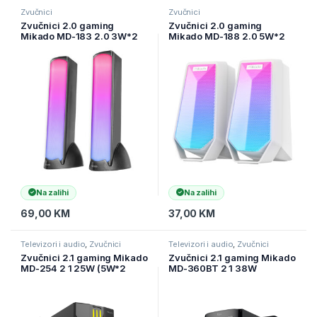
Zvučnici
Zvučnici
Zvučnici 2.0 gaming
Zvučnici 2.0 gaming
Mikado MD-183 2.0 3W*2
Mikado MD-188 2.0 5W*2
Bluetooth Black RGB
Bluetooth White RGB
illuminated USB 3.5mm USB
illuminated USB cable USB
5V 5V speaker speaker,
5V 5V speaker speaker,
40234
41682
Na zalihi
Na zalihi
69,00
KM
37,00
KM
Televizori i audio
,
Zvučnici
Televizori i audio
,
Zvučnici
Zvučnici 2.1 gaming Mikado
Zvučnici 2.1 gaming Mikado
MD-254 2 1 25W (5W*2
MD-360BT 2 1 38W
15W) USB SD FM FM
BT/AUX/USB/FM/LED
Bluetooth supported RGB
Display Multimedia
sound system, 40116
Speaker, 36904