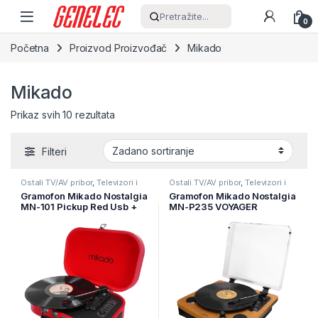
Skip to navigation
Skip to content
Pretražite...
0
Početna
Proizvod Proizvođač
Mikado
Mikado
Prikaz svih 10 rezultata
Filteri
Ostali TV/AV pribor
,
Televizori i
Ostali TV/AV pribor
,
Televizori i
audio
,
TV pribor i AV kablovi
audio
,
TV pribor i AV kablovi
Gramofon Mikado Nostalgia
Gramofon Mikado Nostalgia
MN-101 Pickup Red Usb +
MN-P235 VOYAGER
RCA + Bluetooth Supported
Turntable Wooden USB-BT
Music Box, 22357
3.5mm AUXIN, 35717