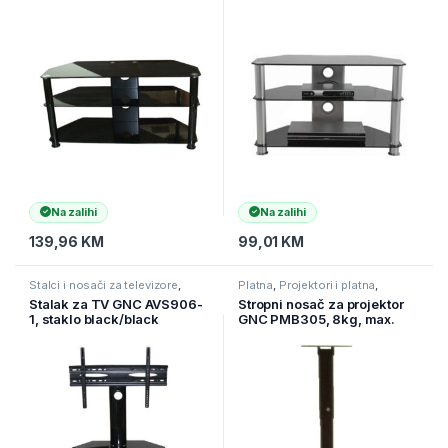
1000x400x500mm
1200x400x500mm
Na zalihi
Na zalihi
139,96
KM
99,01
KM
Stalci i nosači za televizore
,
Platna
,
Projektori i platna
,
Televizori i audio
,
TV pribor i AV
Televizori i audio
Stalak za TV GNC AVS906-
Stropni nosač za projektor
kablovi
1, staklo black/black
GNC PMB305, 8kg, max.
raspon rupa 260×260,
podešavanje visine,