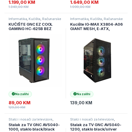
1.199,00
KM
1.649,00
KM
1.349,00
KM
1.999,00
KM
Informatika
,
Kućišta
,
Računarske
Informatika
,
Kućišta
,
Računarske
Komponente
Komponente
KUĆIŠTE GNC EZ COOL
Kucište IG-MAX X3804-A06
GAMING HC-625B BEZ
GIANT MESH, E-ATX,
NAPAJANJA, Tempered
ventilator RGB 3x 120mm,
Glass, 3×120 RGB ventilator
3xUSB, audio panel
Na zalihi
Na zalihi
89,00
KM
139,00
KM
129,00
KM
Stalci i nosači za televizore
,
Stalci i nosači za televizore
,
Televizori i audio
,
TV pribor i AV
Televizori i audio
,
TV pribor i AV
Stalak za TV GNC AVS040-
Stalak za TV GNC AVS040-
kablovi
kablovi
1000, staklo black/black
1200, staklo black/silver