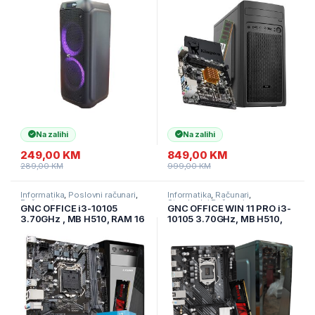
card, FM, LED, GNC-240W-1
SSD 240 GB, Kućište sa
napajanjem 500w, 2Y, NO
OS
Na zalihi
Na zalihi
249,00
KM
849,00
KM
289,00
KM
999,00
KM
Informatika
,
Poslovni računari
,
Informatika
,
Računari
,
Računari
Standardni Računari
GNC OFFICE i3-10105
GNC OFFICE WIN 11 PRO i3-
3.70GHz , MB H510, RAM 16
10105 3.70GHz, MB H510,
GB DDR4 SSD 480 GB,
RAM 16GB DDR4, SSD 2,5
Kućište GNC + EZ Cool
480GB , Kućište sa
napojna 500W, NO OS, 2Y
napajanjem 500W, 2Y