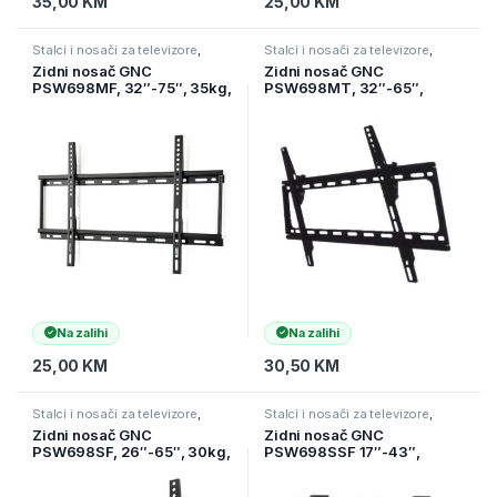
35,00
KM
25,00
KM
Stalci i nosači za televizore
,
Stalci i nosači za televizore
,
Televizori i audio
,
TV pribor i AV
Televizori i audio
,
TV pribor i AV
Zidni nosač GNC
Zidni nosač GNC
kablovi
kablovi
PSW698MF, 32″-75″, 35kg,
PSW698MT, 32″-65″,
VESA 600×400, low profile
35kg, VESA 600×400,
25mm
nagib, low profile 25mm
Na zalihi
Na zalihi
25,00
KM
30,50
KM
Stalci i nosači za televizore
,
Stalci i nosači za televizore
,
Televizori i audio
,
TV pribor i AV
Televizori i audio
,
TV pribor i AV
Zidni nosač GNC
Zidni nosač GNC
kablovi
kablovi
PSW698SF, 26″-65″, 30kg,
PSW698SSF 17″-43″,
VESA 400×400, low profile
20kg, VESA 200×200,
25mm
FIXED