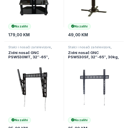
Na zalihi
Na zalihi
179,00
KM
49,00
KM
Stalci i nosači za televizore
,
Stalci i nosači za televizore
,
Televizori i audio
,
TV pribor i AV
Televizori i audio
,
TV pribor i AV
Zidni nosač GNC
Zidni nosač GNC
kablovi
kablovi
PSW530MT, 32″-65″,
PSW530SF, 32″-65″, 30kg,
30kg, VESA 600×400,
VESA 400×400, super slim
nagib 15, super slim profile
profile 18mm
24mm
Na zalihi
Na zalihi