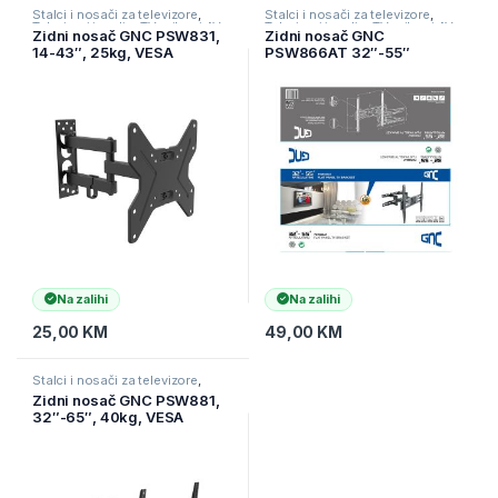
Stalci i nosači za televizore
,
Stalci i nosači za televizore
,
Televizori i audio
,
TV pribor i AV
Televizori i audio
,
TV pribor i AV
Zidni nosač GNC PSW831,
Zidni nosač GNC
kablovi
kablovi
14-43″, 25kg, VESA
PSW866AT 32″-55″
200×200, nagib
400×400 full motion max
30kg
Na zalihi
Na zalihi
25,00
KM
49,00
KM
Stalci i nosači za televizore
,
Televizori i audio
,
TV pribor i AV
Zidni nosač GNC PSW881,
kablovi
32″-65″, 40kg, VESA
600×400, nagib -8 do 12
stepeni