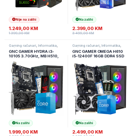
Nije na zalihi
Na zalihi
1.249,00
KM
2.399,00
KM
1.399,00
KM
3.499,00
KM
Gaming računari
,
Informatika
,
Gaming računari
,
Informatika
,
Računari
Računari
GNC GAMER HYDRA i3-
GNC GAMER OMEGA H610
10105 3.70GHz, MB H510,
i5-12400F 16GB DDR4 SSD
RAM 16GB, 1TB NVMe SSD,
500 GB RTX 5050 8 GB
RTX 3050 6GB, PSU 500W,
GAMING KUCISTE NO-OS
GAMING Kućište
G2Y
Na zalihi
Na zalihi
1.999,00
KM
2.499,00
KM