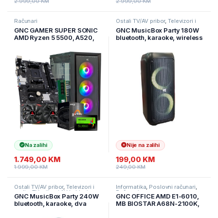
2.999,00
KM
2.999,00
KM
Računari
Ostali TV/AV pribor
,
Televizori i
audio
,
TV pribor i AV kablovi
GNC GAMER SUPER SONIC
GNC MusicBox Party 180W
AMD Ryzen 5 5500, A520,
bluetooth, karaoke, wireless
RX 580 8 GB, 16GB DDR4,
mikrofon, USB, card, FM,
SSD 480GB, PSU 550W,
LED, GNC-180W-1
kućište gaming
Na zalihi
Nije na zalihi
1.749,00
KM
199,00
KM
1.999,00
KM
249,00
KM
Ostali TV/AV pribor
,
Televizori i
Informatika
,
Poslovni računari
,
audio
,
TV pribor i AV kablovi
Računari
GNC MusicBox Party 240W
GNC OFFICE AMD E1-6010,
bluetooth, karaoke, dva
MB BIOSTAR A68N-2100K,
wireless mikrofona, USB,
RAM 8 GB DDR3 1333 MHz,