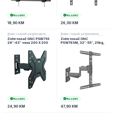
Na zalihi
Na zalihi
18,90
KM
26,00
KM
Stalci i nosači za televizore
,
Stalci i nosači za televizore
,
Televizori i audio
,
TV pribor i AV
Televizori i audio
,
TV pribor i AV
Zidni nosač GNC PSW755
Zidni nosač GNC
kablovi
kablovi
26″-43″ vesa 200 X 200
PSW763M, 32″-55″, 25kg,
nosivost 22kg nagib
VESA 400×400
Na zalihi
Na zalihi
24,90
KM
47,90
KM