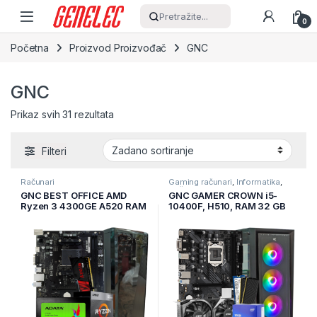
Skip to navigation
Skip to content
Pretražite...
0
Početna
Proizvod Proizvođač
GNC
GNC
Prikaz svih 31 rezultata
Filteri
Računari
Gaming računari
,
Informatika
,
Računari
GNC BEST OFFICE AMD
GNC GAMER CROWN i5-
Ryzen 3 4300GE A520 RAM
10400F, H510, RAM 32 GB
16GB DDR4 480GB SSD
DDR4, 1TB SSD, RTX 3050
8GB, PSU 550W, kućište
gaming