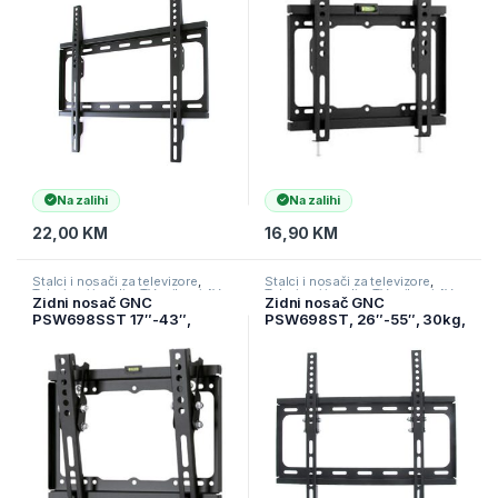
Na zalihi
Na zalihi
22,00
KM
16,90
KM
Stalci i nosači za televizore
,
Stalci i nosači za televizore
,
Televizori i audio
,
TV pribor i AV
Televizori i audio
,
TV pribor i AV
Zidni nosač GNC
Zidni nosač GNC
kablovi
kablovi
PSW698SST 17″-43″,
PSW698ST, 26″-55″, 30kg,
20kg, VESA 200×200,
VESA 400×400, nagib, low
NAGIB
profile 25mm