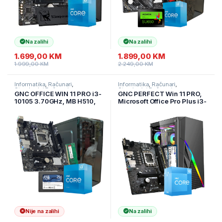
Na zalihi
Na zalihi
1.699,00
KM
1.899,00
KM
1.999,00
KM
2.249,00
KM
Informatika
,
Računari
,
Informatika
,
Računari
,
Standardni Računari
Standardni Računari
GNC OFFICE WIN 11 PRO i3-
GNC PERFECT Win 11 PRO,
10105 3.70GHz, MB H510,
Microsoft Office Pro Plus i3-
RAM 8GB DDR4, SSD 2,5
12100 3.3GHz, H610 RAM
240GB , Kućište sa
8GB DDR4 500GB NV2 NVM,
napajanjem 500W, 2Y
IG-MAX 2Y
Nije na zalihi
Na zalihi