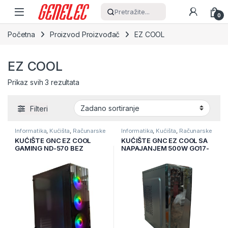
Skip to navigation
Skip to content
Pretražite...
0
Početna
Proizvod Proizvođač
EZ COOL
EZ COOL
Prikaz svih 3 rezultata
Filteri
Informatika
,
Kućišta
,
Računarske
Informatika
,
Kućišta
,
Računarske
Komponente
Komponente
KUĆIŠTE GNC EZ COOL
KUĆIŠTE GNC EZ COOL SA
GAMING ND-570 BEZ
NAPAJANJEM 500W GO17-
NAPAJANJA, prozirna
003 NP-680B/P
stranica, 3x120mm RGB
ventilator