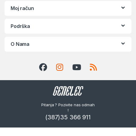
Moj račun
Podrška
O Nama
Pitanja ? Pozivite nas odmah
!
(387)35 366 911