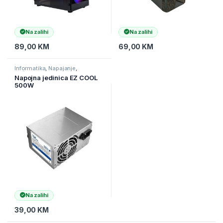
Na zalihi
Na zalihi
89,00
KM
69,00
KM
Informatika
,
Napajanje
,
Računarske Komponente
Napojna jedinica EZ COOL
500W
Na zalihi
39,00
KM