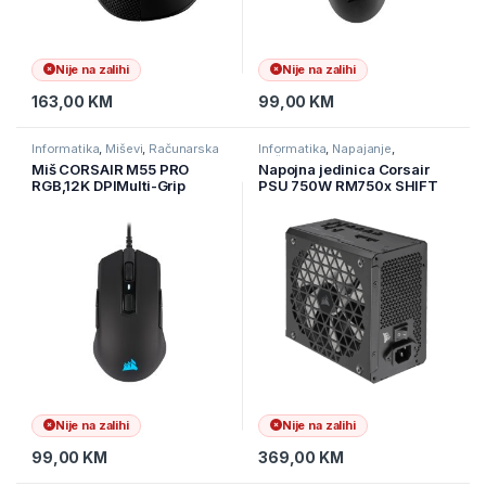
Nije na zalihi
Nije na zalihi
163,00
KM
99,00
KM
Informatika
,
Miševi
,
Računarska
Informatika
,
Napajanje
,
periferija
Računarske Komponente
Miš CORSAIR M55 PRO
Napojna jedinica Corsair
RGB,12K DPIMulti-Grip
PSU 750W RM750x SHIFT
Gaming Mouse Wired, CH-
80 PLUS Gold Fully Modular
9308011-EU
ATX CP-9020251-EU
Nije na zalihi
Nije na zalihi
99,00
KM
369,00
KM