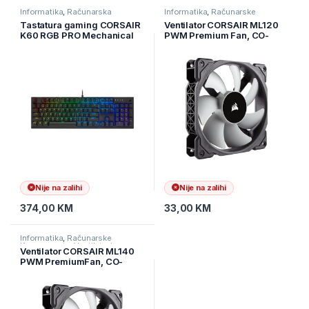
Informatika
,
Računarska
Informatika
,
Računarske
periferija
,
Tastature
Komponente
,
Ventilatori
Tastatura gaming CORSAIR
Ventilator CORSAIR ML120
K60 RGB PRO Mechanical
PWM Premium Fan, CO-
Gaming Keyboard Wir, CH-
9050049-WW
910D019-NA
Nije na zalihi
Nije na zalihi
374,00
KM
33,00
KM
Informatika
,
Računarske
Komponente
,
Ventilatori
Ventilator CORSAIR ML140
PWM PremiumFan, CO-
9050050-WW