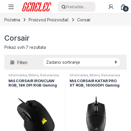
Skip to navigation
Skip to content
Pretražite...
0
Početna
Proizvod Proizvođač
Corsair
Corsair
Prikaz svih 7 rezultata
Filteri
Informatika
,
Miševi
,
Računarska
Informatika
,
Miševi
,
Računarska
periferija
periferija
Miš CORSAIR IRONCLAW
Miš CORSAIR KATAR PRO
RGB, 18K DPI RGB Gaming
XT RGB, 18000DPI Gaming
Mouse, CH-9307011-EU
Mouse Wired, CH-930C111-
EU