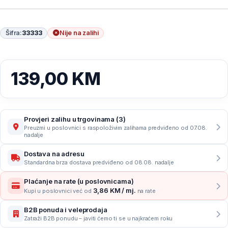
Šifra:
33333
Nije na zalihi
139,00
KM
Provjeri zalihu u trgovinama (3)
Preuzmi u poslovnici s raspoloživim zalihama predviđeno od 07.08.
nadalje
Dostava na adresu
Standardna brza dostava predviđeno od 08.08. nadalje
Plaćanje na rate (u poslovnicama)
3,86 KM / mj.
Kupi u poslovnici već od
na rate
B2B ponuda i veleprodaja
Zatraži B2B ponudu – javiti ćemo ti se u najkraćem roku