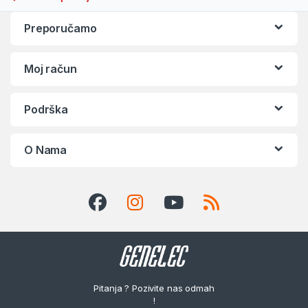
Preporučamo
Moj račun
Podrška
O Nama
Pitanja ? Pozivite nas odmah
!