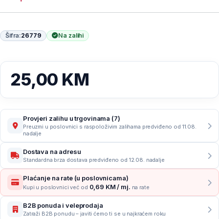
Šifra:
26779
Na zalihi
25,00
KM
Provjeri zalihu u trgovinama (7)
Preuzmi u poslovnici s raspoloživim zalihama predviđeno od 11.08.
nadalje
Dostava na adresu
Standardna brza dostava predviđeno od 12.08. nadalje
Plaćanje na rate (u poslovnicama)
0,69 KM / mj.
Kupi u poslovnici već od
na rate
B2B ponuda i veleprodaja
Zatraži B2B ponudu – javiti ćemo ti se u najkraćem roku