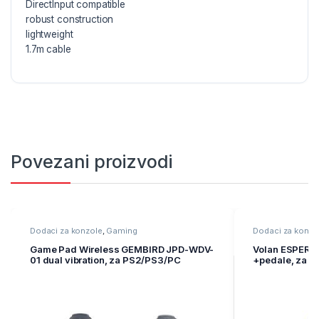
DirectInput compatible
robust construction
lightweight
1.7m cable
Povezani proizvodi
Dodaci za konzole
,
Gaming
Dodaci za konzo
Game Pad Wireless GEMBIRD JPD-WDV-
Volan ESPERA
01 dual vibration, za PS2/PS3/PC
+pedale, za P
EG104