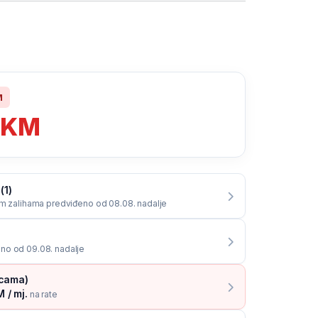
M
0
KM
(1)
im zalihama predviđeno od 08.08. nadalje
no od 09.08. nadalje
icama)
 / mj.
na rate