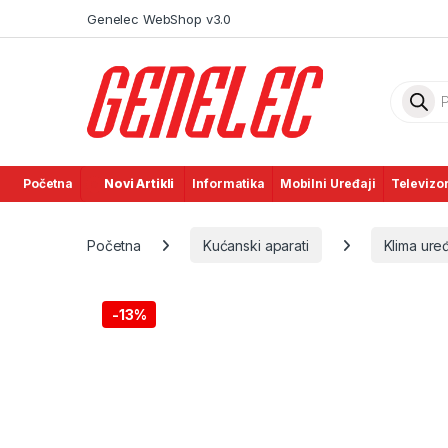
Skip to navigation
Skip to content
Genelec WebShop v3.0
Product
Početna
Novi Artikli
Informatika
Mobilni Uređaji
Televizor
Početna
Kućanski aparati
Klima uređ
-
13%