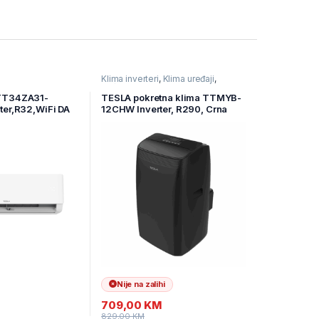
Klima inverteri
,
Klima uređaji
,
Kućanski aparati
TT34ZA31-
TESLA pokretna klima TTMYB-
ter,R32,WiFi DA
12CHW Inverter, R290, Crna
g.3,4kW
3,5kW, WiFi
Nije na zalihi
709,00
KM
829,00
KM