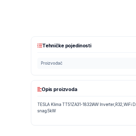
Tehničke pojedinosti
Proizvođač
Opis proizvoda
TESLA Klima TT51ZA31-1832IAW Inverter,R32,WiFi 
snag.5kW