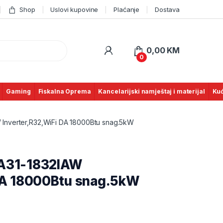
Shop
Uslovi kupovine
Plaćanje
Dostava
0,00
KM
0
Gaming
Fiskalna Oprema
Kancelarijski namještaj i materijal
Kuć
 Inverter,R32,WiFi DA 18000Btu snag.5kW
ZA31-1832IAW
 DA 18000Btu snag.5kW