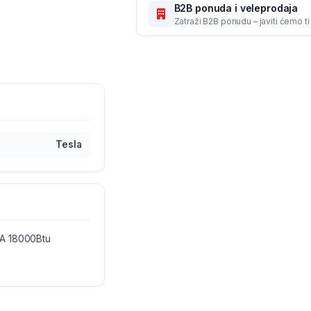
B2B ponuda i veleprodaja
Zatraži B2B ponudu – javiti ćemo t
Tesla
DA 18000Btu