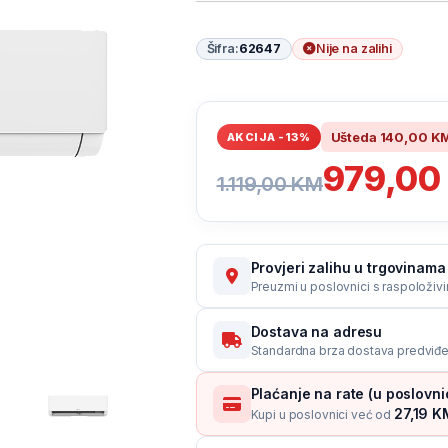
Šifra:
62647
Nije na zalihi
Ušteda
140,00
K
AKCIJA -13%
979,0
1.119,00
KM
Provjeri zalihu u trgovinama 
Preuzmi u poslovnici s raspoloživ
Dostava na adresu
Standardna brza dostava predviđe
Plaćanje na rate (u poslovn
27,19 KM
Kupi u poslovnici već od