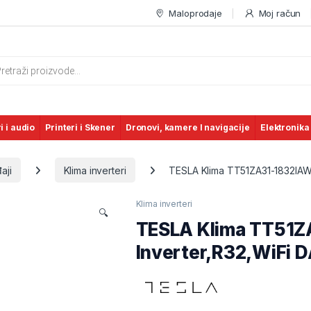
Maloprodaje
Moj račun
s search
i i audio
Printeri i Skener
Dronovi, kamere I navigacije
Elektronika
aji
Klima inverteri
TESLA Klima TT51ZA31-1832IAW
Klima inverteri
🔍
TESLA Klima TT51
Inverter,R32,WiFi