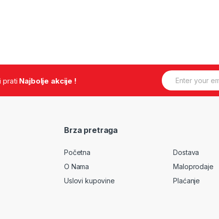
E
.i prati
Najbolje akcije !
m
a
i
l
*
Brza pretraga
Početna
Dostava
O Nama
Maloprodaje
Uslovi kupovine
Plaćanje