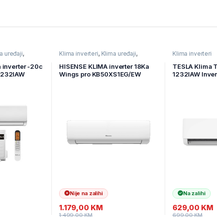
a uređaji
,
Klima inverteri
,
Klima uređaji
,
Klima inverteri
Kućanski aparati
 inverter -20c
HISENSE KLIMA inverter 18Ka
TESLA Klima 
1232IAW
Wings pro KB50XS1EG/EW
1232IAW Inver
12000Btu sna
Nije na zalihi
Na zalihi
1.179,00
KM
629,00
KM
1.499,00
KM
699,00
KM