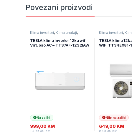
Povezani proizvodi
Klima inverteri
,
Klima uređaji
,
Klima inverteri
,
Klim
Kućanski aparati
Kućanski aparati
TESLA klima inverter 12ka wifi
TESLA klima 12ka
Virtuoso AC – TT37AF-1232IAW
WIFI TT34EX81-
12ka
Na zalihi
Nije na zalihi
999,00
KM
649,00
KM
1.499,00
KM
849,00
KM