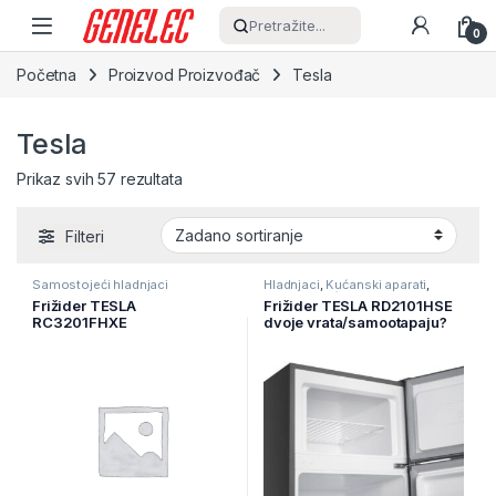
Skip to navigation
Skip to content
Pretražite...
0
Početna
Proizvod Proizvođač
Tesla
Tesla
Prikaz svih 57 rezultata
Filteri
Samostojeći hladnjaci
Hladnjaci
,
Kućanski aparati
,
Samostojeći hladnjaci
Frižider TESLA
Frižider TESLA RD2101HSE
RC3201FHXE
dvoje vrata/samootapaju?
kombinovani/Total No
i/A+/169+37L/143X54,5X55
Frost/E/210L+83L/60x60x1
,5cm/Siva ( RD2101HSE )
85cm/inox ( RC3201FHXE )