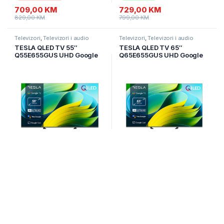
709,00
KM
729,00
KM
829,00
KM
799,00
KM
Televizori
,
Televizori i audio
Televizori
,
Televizori i audio
TESLA QLED TV 55″
TESLA QLED TV 65″
Q55E655GUS UHD Google
Q65E655GUS UHD Google
TV, DVB-
TV, DVB-
T/T2/C/S/S2;HDMIx3:USBx
T/T2/C/S/S2;HDMIx3:USBx
2:CI;2x12W Box Zvucnici
2:CI;2x12W Box Zvucnici
Na zalihi
Nije na zalihi
599,00
KM
869,00
KM
699,00
KM
949,00
KM
Televizori
,
Televizori i audio
Samostojeći hladnjaci
TESLA QLED TV 75″
TESLA SBS frižider