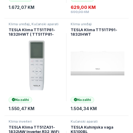
629,00
KM
1.672,07
KM
699,00
KM
Klima uređaji
,
Kućanski aparati
Klima uređaji
TESLA Klima TT51TP81-
TESLA Klima TT51TP91-
1832IHWT ( TT51TP81-
1832IHWT
1832IHWT )
Inverter,R32,WiFi DA
18000Btu snag.5kW (
TT51TP91-1832IHWT )
Na zalihi
Na zalihi
1.550,47
KM
1.504,34
KM
Klima inverteri
Kućanski aparati
TESLA Klima TT51ZA31-
TESLA Kuhinjska vaga
1832IAW Inverter,R32,WiFi
KS100BL