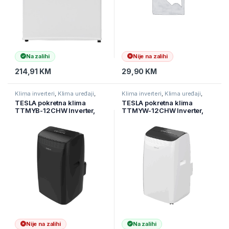
Na zalihi
Nije na zalihi
214,91
KM
29,90
KM
Klima inverteri
,
Klima uređaji
,
Klima inverteri
,
Klima uređaji
,
Kućanski aparati
Kućanski aparati
TESLA pokretna klima
TESLA pokretna klima
TTMYB-12CHW Inverter,
TTMYW-12CHW Inverter,
R290, Crna 3,5kW, WiFi
R290, Bijela 3,5kW, WiFi
Nije na zalihi
Na zalihi