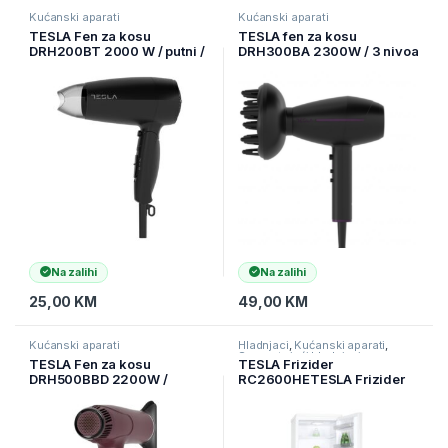
Kućanski aparati
Kućanski aparati
TESLA Fen za kosu
TESLA fen za kosu
DRH200BT 2000 W / putni /
DRH300BA 2300W / 3 nivoa
HAIRDRYER ( DRH200BT )
/ HAIRDRYER ( DRH300BPA )
Na zalihi
Na zalihi
25,00
KM
49,00
KM
Kućanski aparati
Hladnjaci
,
Kućanski aparati
,
Samostojeći hladnjaci
TESLA Fen za kosu
TESLA Frizider
DRH500BBD 2200W /
RC2600HETESLA Frizider
HAIRDRYER / Bordo / LED
RC2600HE ( RC2600HE )
Display ( DRH500BBD )