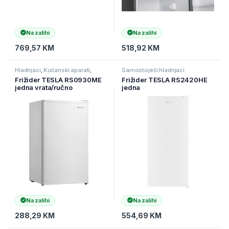
Na zalihi
Na zalihi
769,57
KM
518,92
KM
Hladnjaci
,
Kućanski aparati
,
Samostojeći hladnjaci
Samostojeći hladnjaci
Frižider TESLA RS0930ME
Frižider TESLA RS2420HE
jedna vrata/ručno
jedna
otapanje/E/93L/44,6×47,2×
vrata/F/242L/55,5×54,5x14
86,4/bela ( RS0930ME )
3cm/b ijela ( RS2420HE )
Na zalihi
Na zalihi
288,29
KM
554,69
KM