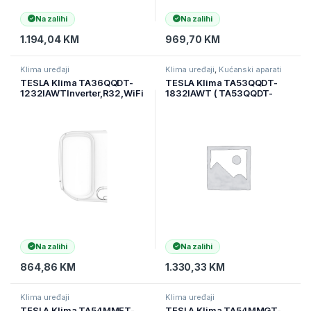
Na zalihi
Na zalihi
1.194,04
KM
969,70
KM
Klima uređaji
Klima uređaji
,
Kućanski aparati
TESLA Klima TA36QQDT-
TESLA Klima TA53QQDT-
1232IAWTInverter,R32,WiFi
1832IAWT ( TA53QQDT-
DA, 12000Btu
1832IAWT )
snag.3,5kW,Grijac tacne (
TA36QQDT-1232I
Na zalihi
Na zalihi
864,86
KM
1.330,33
KM
Klima uređaji
Klima uređaji
TESLA Klima TA54MMFT-
TESLA Klima TA54MMGT-