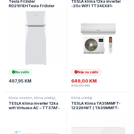
Tesla Frižider
TESLA klima 12ka inverter
RD2101EHTesla Frižider
-20c WIFI TT34EX81-
RD2101EH ( RD2101EH )
1232IAW
Na zalihi
Nije na zalihi
649,00
KM
497,95
KM
849,00
KM
Klima inverteri
,
Klima uređaji
,
Klima uređaji
Kućanski aparati
TESLA klima inverter 12ka
TESLA Klima TA35MMFT-
wifi Virtuoso AC – TT37AF-
1232IHWT ( TA35MMFT-
1232IAW 12ka
1232IHWT )