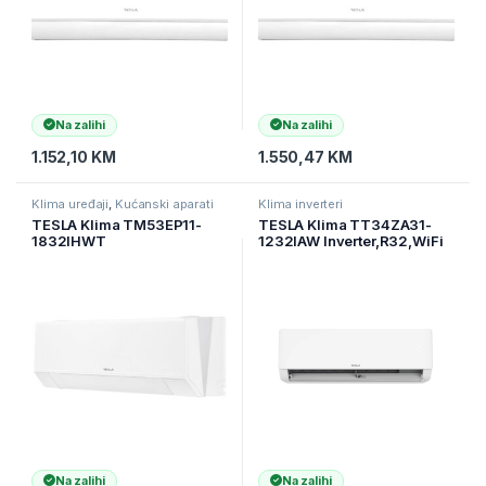
Na zalihi
Na zalihi
1.152,10
KM
1.550,47
KM
Klima uređaji
,
Kućanski aparati
Klima inverteri
TESLA Klima TM53EP11-
TESLA Klima TT34ZA31-
1832IHWT
1232IAW Inverter,R32,WiFi
Inverter,R32,WiFi DA
DA 12000Btu snag.3,4kW
18000Btu snag.5kW (
TM53EP11-1832IHWT )
Na zalihi
Na zalihi