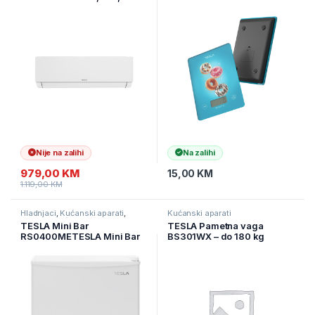
DA 18000Btu snag.5kW
Nije na zalihi
Na zalihi
979,00
KM
15,00
KM
1.119,00
KM
Hladnjaci
,
Kućanski aparati
,
Kućanski aparati
Samostojeći hladnjaci
TESLA Mini Bar
TESLA Pametna vaga
RS0400METESLA Mini Bar
BS301WX – do 180 kg
RS0400ME ( RS0400ME )
SMART