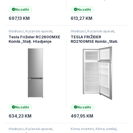
Na zalihi
Na zalihi
697,13
KM
613,27
KM
Hladnjaci
,
Kućanski aparati
,
Hladnjaci
,
Kućanski aparati
,
Samostojeći hladnjaci
Samostojeći hladnjaci
Tesla Frižider RC2600MXE
TESLA FRIŽIDER
Kombi.,Stati. Hladjenje
RD2100MSE Kombi.,Stati.
(V)177cm (Š)55cm (D)55cm (
Hladjenje (V)144cm
RC2600MXE )
(Š)55cm (D)55cm (
RD2100MSE )
Na zalihi
Na zalihi
634,23
KM
497,95
KM
Hladnjaci
,
Kućanski aparati
,
Klima inverteri
,
Klima uređaji
,
Samostojeći hladnjaci
Kućanski aparati