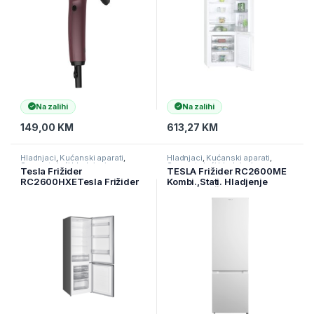
Na zalihi
Na zalihi
149,00
KM
613,27
KM
Hladnjaci
,
Kućanski aparati
,
Hladnjaci
,
Kućanski aparati
,
Samostojeći hladnjaci
Samostojeći hladnjaci
Tesla Frižider
TESLA Frižider RC2600ME
RC2600HXETesla Frižider
Kombi.,Stati. Hladjenje
RC2600HXE ( RC2600HXE )
(V)177cm (Š)55cm (D)55cm (
RC2600ME )