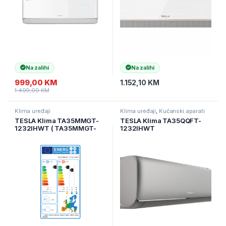
Na zalihi
Na zalihi
999,00
KM
1.152,10
KM
1.499,00
KM
Klima uređaji
Klima uređaji
,
Kućanski aparati
TESLA Klima TA35MMGT-
TESLA Klima TA35QQFT-
1232IHWT ( TA35MMGT-
1232IHWT
1232IHWT )
Inverter,R32,WiFi DA
12000Btu snag.3,5kW (
TA35QQFT-1232IHWT )