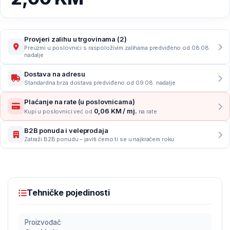
Provjeri zalihu u trgovinama (2)
Preuzmi u poslovnici s raspoloživim zalihama predviđeno od 08.08.
nadalje
Dostava na adresu
Standardna brza dostava predviđeno od 09.08. nadalje
Plaćanje na rate (u poslovnicama)
0,06 KM / mj.
Kupi u poslovnici već od
na rate
B2B ponuda i veleprodaja
Zatraži B2B ponudu – javiti ćemo ti se u najkraćem roku
Tehničke pojedinosti
Proizvođač