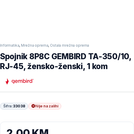
Informatika
,
Mrežna oprema
,
Ostala mrežna oprema
Spojnik 8P8C GEMBIRD TA-350/10,
RJ-45, žensko-ženski, 1 kom
Šifra:
33038
Nije na zalihi
2,00
KM