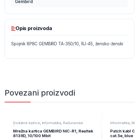
Gembird
Opis proizvoda
Spojnik 8P8C GEMBIRD TA-350/10, RJ-45, žensko-ženski
Povezani proizvodi
Dodatne kartice
,
Informatika
,
Računarske
Informatika
,
Mre
Komponente
oprema
Mrežna kartica GEMBIRD NIC-R1, Realtek
Patch kabl GE
8139D, 10/100 Mbit
cat.5e, blue