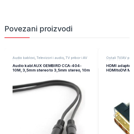
Povezani proizvodi
Audio kablovi
,
Televizori i audio
,
TV pribor i AV
Ostali TV/AV prib
kablovi
i AV kablovi
Audio kabl AUX GEMBIRD CCA-404-
HDMI adapter
10M, 3,5mm stereo to 3,5mm stereo, 10m
HDMItoDVI M-M