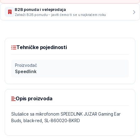
B2B ponuda i veleprodaja
Zatraži B2B ponudu – javiti ćemo ti se u najkraćem roku
Tehničke pojedinosti
Proizvođač
Speedlink
Opis proizvoda
Slušalice sa mikrofonom SPEEDLINK JUZAR Gaming Ear
Buds, black-red, SL-860020-BKRD