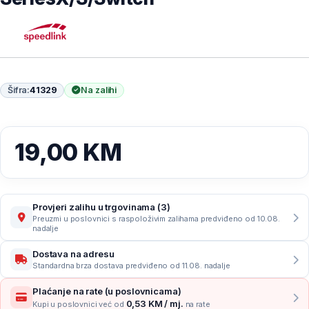
Šifra:
41329
Na zalihi
19,00
KM
Provjeri zalihu u trgovinama (3)
Preuzmi u poslovnici s raspoloživim zalihama predviđeno od 10.08.
nadalje
Dostava na adresu
Standardna brza dostava predviđeno od 11.08. nadalje
Plaćanje na rate (u poslovnicama)
0,53 KM / mj.
Kupi u poslovnici već od
na rate