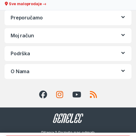
Sve maloprodaje →
Preporučamo
Moj račun
Podrška
O Nama
Pitanja ? Pozivite nas odmah