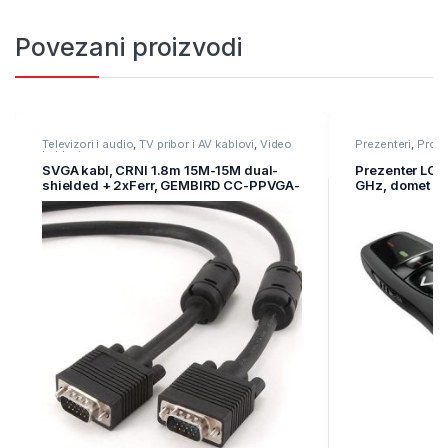
Povezani proizvodi
Televizori i audio
,
TV pribor i AV kablovi
,
Video
Prezenteri
,
Projek
kablovi
SVGA kabl, CRNI 1.8m 15M-15M dual-
Prezenter LOG
shielded + 2xFerr, GEMBIRD CC-PPVGA-
GHz, domet 15
6B
001356