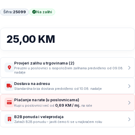
Šifra:
25099
Na zalihi
25,00
KM
Provjeri zalihu u trgovinama (2)
Preuzmi u poslovnici s raspoloživim zalihama predviđeno od 09.08.
nadalje
Dostava na adresu
Standardna brza dostava predviđeno od 10.08. nadalje
Plaćanje na rate (u poslovnicama)
0,69 KM / mj.
Kupi u poslovnici već od
na rate
B2B ponuda i veleprodaja
Zatraži B2B ponudu – javiti ćemo ti se u najkraćem roku