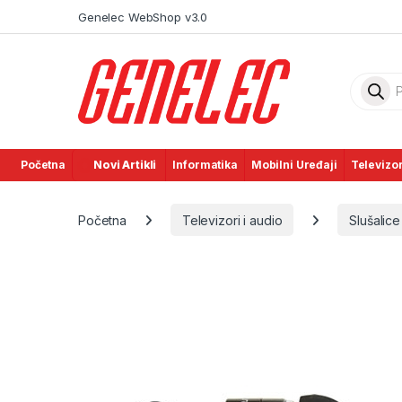
Skip to navigation
Skip to content
Genelec WebShop v3.0
Product
Početna
Novi Artikli
Informatika
Mobilni Uređaji
Televizor
Početna
Televizori i audio
Slušalice