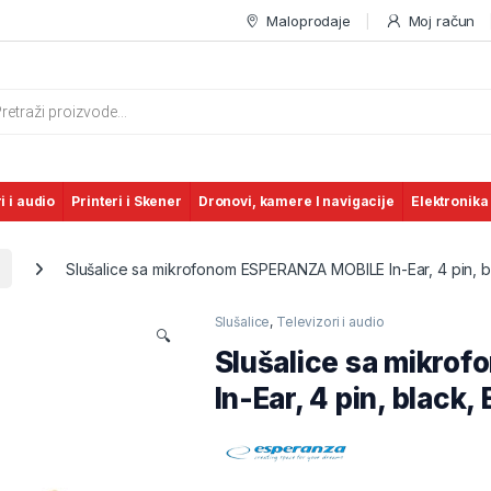
Maloprodaje
Moj račun
s search
i i audio
Printeri i Skener
Dronovi, kamere I navigacije
Elektronika
Slušalice sa mikrofonom ESPERANZA MOBILE In-Ear, 4 pin, 
Slušalice
,
Televizori i audio
🔍
Slušalice sa mikr
In-Ear, 4 pin, black