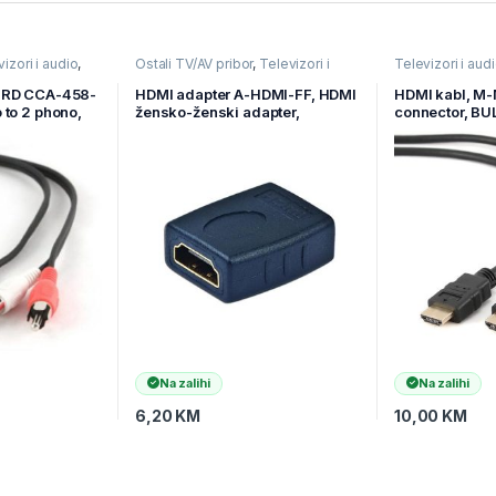
izori i audio
,
Ostali TV/AV pribor
,
Televizori i
Televizori i aud
vi
audio
,
TV pribor i AV kablovi
kablovi
,
Video k
IRD CCA-458-
HDMI adapter A-HDMI-FF, HDMI
HDMI kabl, M-
 to 2 phono,
žensko-ženski adapter,
connector, B
GEMBIRD
HDMI4-6
Na zalihi
Na zalihi
6,20
KM
10,00
KM