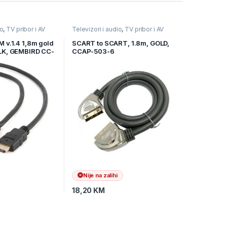
io
,
TV pribor i AV
Televizori i audio
,
TV pribor i AV
ablovi
kablovi
,
Video kablovi
M v.1.4 1,8m gold
SCART to SCART, 1.8m, GOLD,
ULK, GEMBIRD CC-
CCAP-503-6
Nije na zalihi
18,20
KM