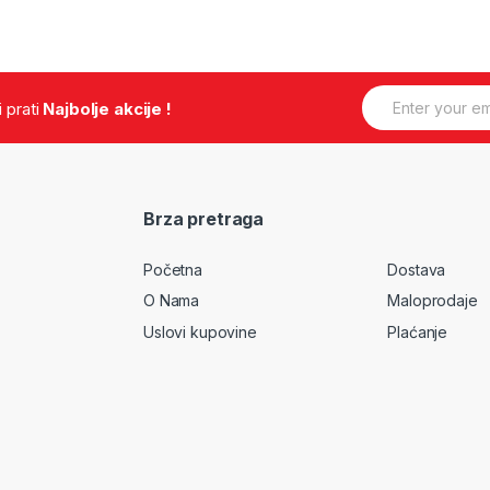
E
.i prati
Najbolje akcije !
m
a
i
l
*
Brza pretraga
Početna
Dostava
O Nama
Maloprodaje
Uslovi kupovine
Plaćanje