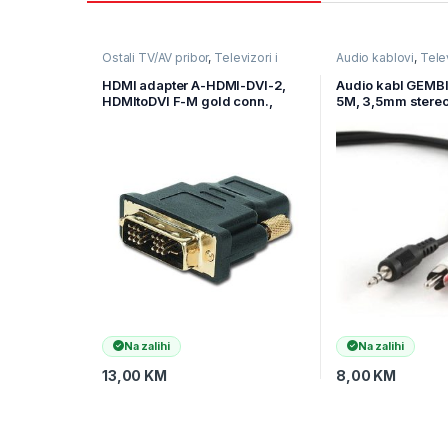
Ostali TV/AV pribor
,
Televizori i
Audio kablovi
,
Telev
audio
,
TV pribor i AV kablovi
TV pribor i AV kablo
HDMI adapter A-HDMI-DVI-2,
Audio kabl GEMB
HDMItoDVI F-M gold conn.,
5M, 3,5mm stereo
BULK, GEMBIRD
5m
Na zalihi
Na zalihi
13,00
KM
8,00
KM