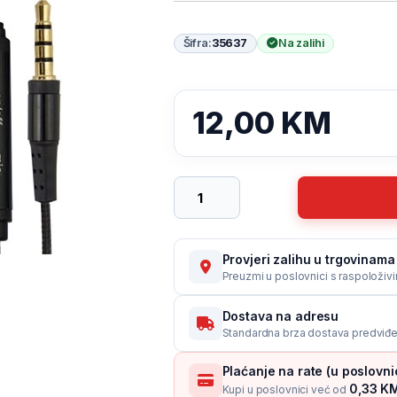
Šifra:
35637
Na zalihi
12,00
KM
Slušalice sa mikrofonom ESPERANZA 
Provjeri zalihu u trgovinama
Preuzmi u poslovnici s raspoloživ
Dostava na adresu
Standardna brza dostava predviđe
Plaćanje na rate (u poslovn
0,33 KM
Kupi u poslovnici već od