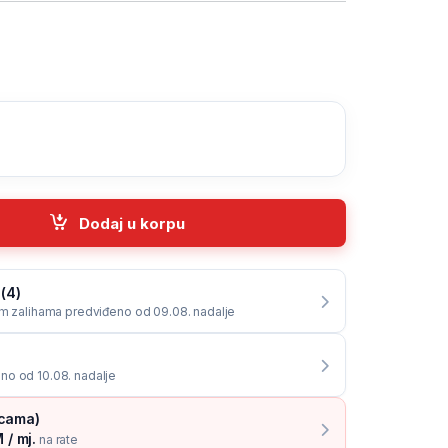
MOBILE In-Ear, 4 pin, black, EH162K quantity
Dodaj u korpu
 (4)
im zalihama predviđeno od 09.08. nadalje
no od 10.08. nadalje
icama)
 / mj.
na rate