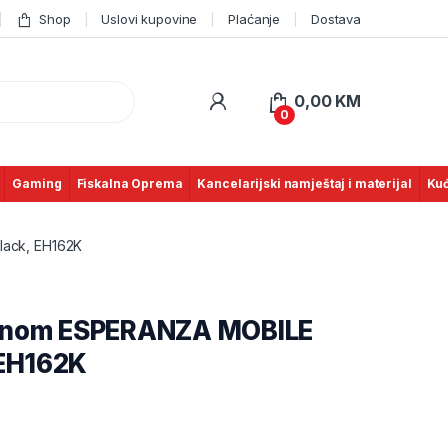
Shop
Uslovi kupovine
Plaćanje
Dostava
0,00
KM
0
Gaming
Fiskalna Oprema
Kancelarijski namještaj i materijal
Kuć
black, EH162K
ofonom ESPERANZA MOBILE
, EH162K