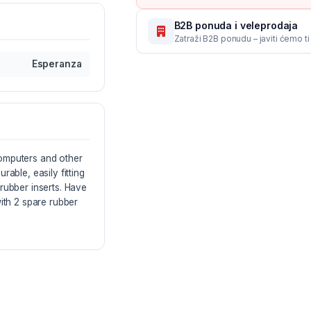
B2B ponuda i veleprodaja
Zatraži B2B ponudu – javiti ćemo t
Esperanza
omputers and other
able, easily fitting
rubber inserts. Have
ith 2 spare rubber