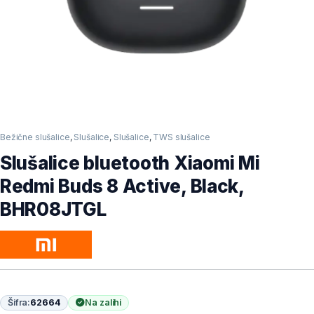
Bežične slušalice
,
Slušalice
,
Slušalice
,
TWS slušalice
Slušalice bluetooth Xiaomi Mi
Redmi Buds 8 Active, Black,
BHR08JTGL
Šifra:
62664
Na zalihi