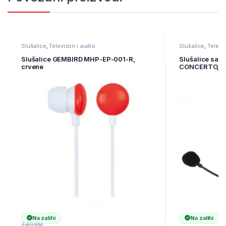
Slušalice
,
Televizori i audio
Slušalice
,
Televiz
Slušalice GEMBIRD MHP-EP-001-R,
Slušalice sa
crvene
CONCERTO, vo
Na zalihi
Na zalihi
7,40
KM