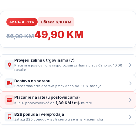
Ušteda
6,10
KM
AKCIJA -11%
49,90
KM
56,00
KM
Provjeri zalihu u trgovinama (7)
Preuzmi u poslovnici s raspoloživim zalihama predviđeno od 10.08.
nadalje
Dostava na adresu
Standardna brza dostava predviđeno od 11.08. nadalje
Plaćanje na rate (u poslovnicama)
1,39 KM / mj.
Kupi u poslovnici već od
na rate
B2B ponuda i veleprodaja
Zatraži B2B ponudu – javiti ćemo ti se u najkraćem roku