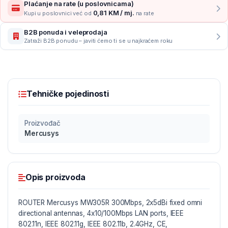
Plaćanje na rate (u poslovnicama)
0,81 KM / mj.
Kupi u poslovnici već od
na rate
B2B ponuda i veleprodaja
Zatraži B2B ponudu – javiti ćemo ti se u najkraćem roku
Tehničke pojedinosti
Proizvođač
Mercusys
Opis proizvoda
ROUTER Mercusys MW305R 300Mbps, 2x5dBi fixed omni
directional antennas, 4x10/100Mbps LAN ports, IEEE
802.11n, IEEE 802.11g, IEEE 802.11b, 2.4GHz, CE,