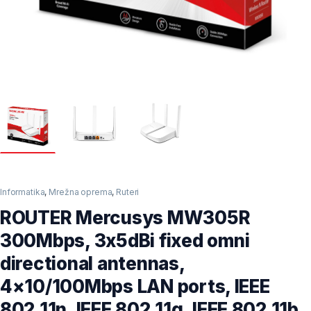
Informatika
,
Mrežna oprema
,
Ruteri
ROUTER Mercusys MW305R
300Mbps, 3x5dBi fixed omni
directional antennas,
4×10/100Mbps LAN ports, IEEE
802.11n, IEEE 802.11g, IEEE 802.11b,