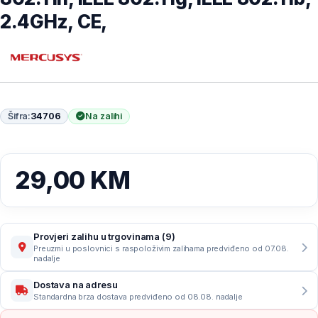
2.4GHz, CE,
Šifra:
34706
Na zalihi
29,00
KM
Provjeri zalihu u trgovinama (9)
Preuzmi u poslovnici s raspoloživim zalihama predviđeno od 07.08.
nadalje
Dostava na adresu
Standardna brza dostava predviđeno od 08.08. nadalje