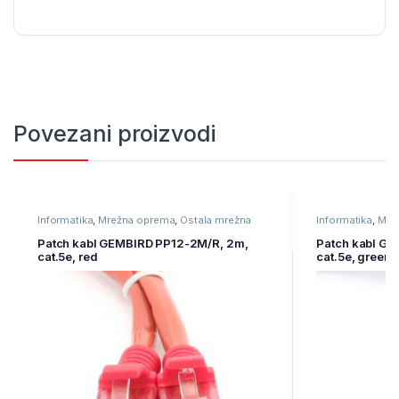
Povezani proizvodi
Informatika
,
Mrežna oprema
,
Ostala mrežna
Informatika
,
Mre
oprema
oprema
Patch kabl GEMBIRD PP12-2M/R, 2m,
Patch kabl G
cat.5e, red
cat.5e, green