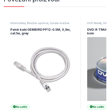
Informatika
,
Mrežna oprema
,
Ostala mrežna
DVD Mediji
,
Info
oprema
Patch kabl GEMBIRD PP12-0.5M, 0,5m,
DVD-R TRAXDAT
cat.5e, grey
kom
Na zalihi
Na zalihi