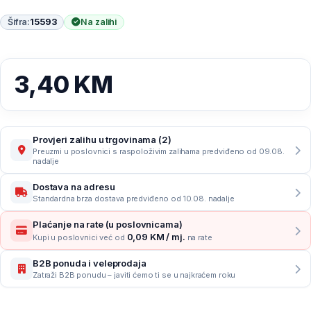
Šifra:
15593
Na zalihi
3,40
KM
Provjeri zalihu u trgovinama (2)
Preuzmi u poslovnici s raspoloživim zalihama predviđeno od 09.08.
nadalje
Dostava na adresu
Standardna brza dostava predviđeno od 10.08. nadalje
Plaćanje na rate (u poslovnicama)
0,09 KM / mj.
Kupi u poslovnici već od
na rate
B2B ponuda i veleprodaja
Zatraži B2B ponudu – javiti ćemo ti se u najkraćem roku