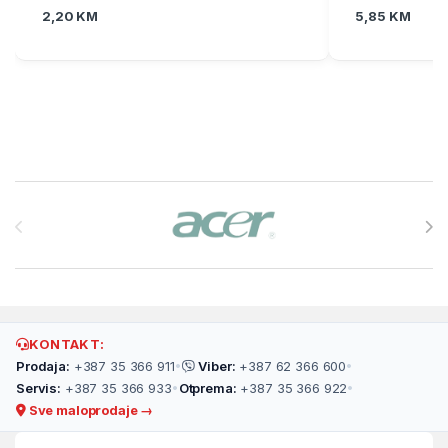
2,20
KM
5,85
KM
Brands Carousel
KONTAKT:
Prodaja:
+387 35 366 911
•
Viber:
+387 62 366 600
•
Servis:
+387 35 366 933
•
Otprema:
+387 35 366 922
•
Sve maloprodaje →