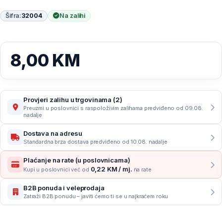
Šifra:
32004
Na zalihi
8,00
KM
Provjeri zalihu u trgovinama (2)
Preuzmi u poslovnici s raspoloživim zalihama predviđeno od 09.08.
nadalje
Dostava na adresu
Standardna brza dostava predviđeno od 10.08. nadalje
Plaćanje na rate (u poslovnicama)
0,22 KM / mj.
Kupi u poslovnici već od
na rate
B2B ponuda i veleprodaja
Zatraži B2B ponudu – javiti ćemo ti se u najkraćem roku