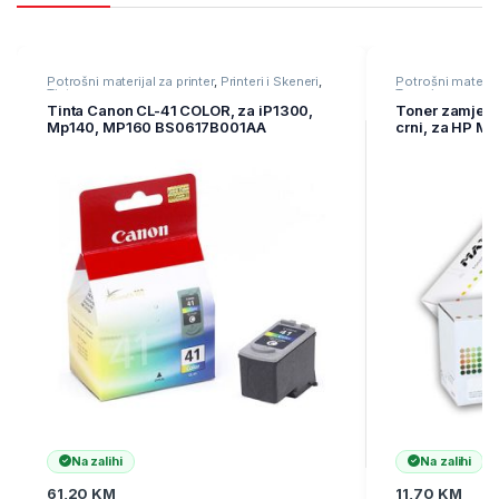
Potrošni materijal za printer
,
Printeri i Skeneri
,
Potrošni materija
Tinte
Toneri
Tinta Canon CL-41 COLOR, za iP1300,
Toner zamjen
Mp140, MP160 BS0617B001AA
crni, za HP M
Na zalihi
Na zalihi
61,20
KM
11,70
KM