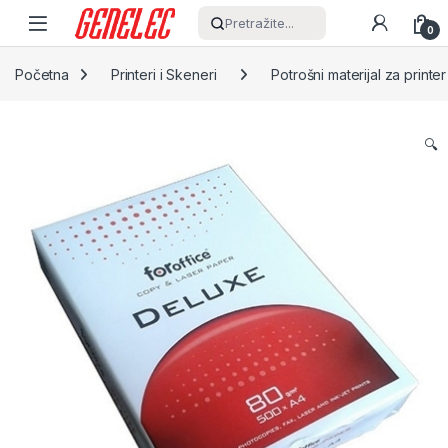
Skip to navigation
Skip to content
Pretražite...
0
Početna
Printeri i Skeneri
Potrošni materijal za printer
🔍