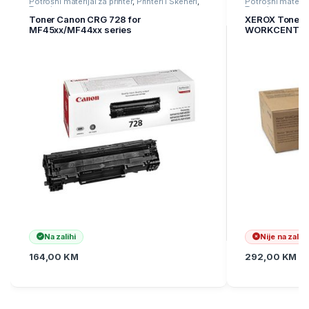
Potrošni materijal za printer
,
Printeri i Skeneri
,
Potrošni materija
Toneri
Toneri
Toner Canon CRG 728 for
XEROX Toner 
MF45xx/MF44xx series
WORKCENTRE 
stranica
Na zalihi
Nije na zalihi
164,00
KM
292,00
KM