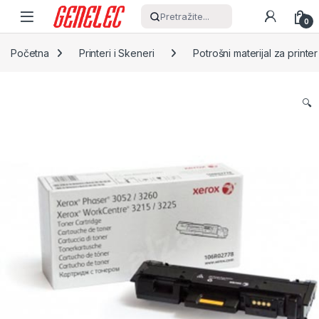
Skip to navigation
Skip to content
Pretražite...
0
Početna
Printeri i Skeneri
Potrošni materijal za printer
🔍