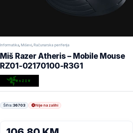
Informatika
,
Miševi
,
Računarska periferija
Miš Razer Atheris – Mobile Mouse
RZ01-02170100-R3G1
Šifra:
36703
Nije na zalihi
106,80
KM