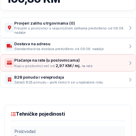
Provjeri zalihu u trgovinama (0)
Preuzmi u poslovnici s raspoloživim zalihama predviđeno od 08.08.
nadalje
Dostava na adresu
Standardna brza dostava predviđeno od 09.08. nadalje
Plaćanje na rate (u poslovnicama)
2,97 KM / mj.
Kupi u poslovnici već od
na rate
B2B ponuda i veleprodaja
Zatraži B2B ponudu – javiti ćemo ti se u najkraćem roku
Tehničke pojedinosti
Proizvođač