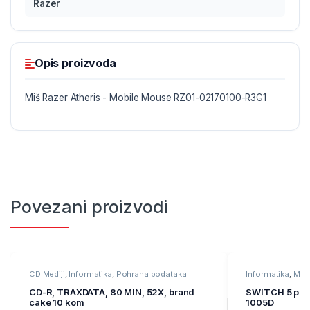
Razer
Opis proizvoda
Miš Razer Atheris - Mobile Mouse RZ01-02170100-R3G1
Povezani proizvodi
CD Mediji
,
Informatika
,
Pohrana podataka
Informatika
,
Mre
CD-R, TRAXDATA, 80 MIN, 52X, brand
SWITCH 5 port
cake 10 kom
1005D