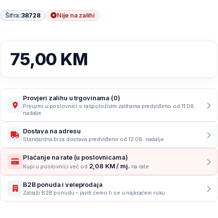
Šifra:
38728
Nije na zalihi
75,00
KM
Provjeri zalihu u trgovinama (0)
Preuzmi u poslovnici s raspoloživim zalihama predviđeno od 11.08.
nadalje
Dostava na adresu
Standardna brza dostava predviđeno od 12.08. nadalje
Plaćanje na rate (u poslovnicama)
2,08 KM / mj.
Kupi u poslovnici već od
na rate
B2B ponuda i veleprodaja
Zatraži B2B ponudu – javiti ćemo ti se u najkraćem roku