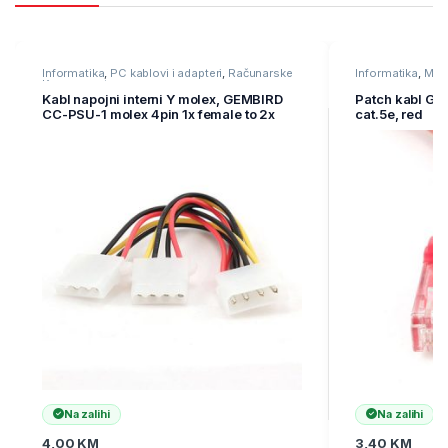
Informatika
,
PC kablovi i adapteri
,
Računarske
Informatika
,
Mre
Komponente
oprema
Kabl napojni interni Y molex, GEMBIRD
Patch kabl G
CC-PSU-1 molex 4pin 1x female to 2x
cat.5e, red
male
Na zalihi
Na zalihi
4,00
KM
3,40
KM