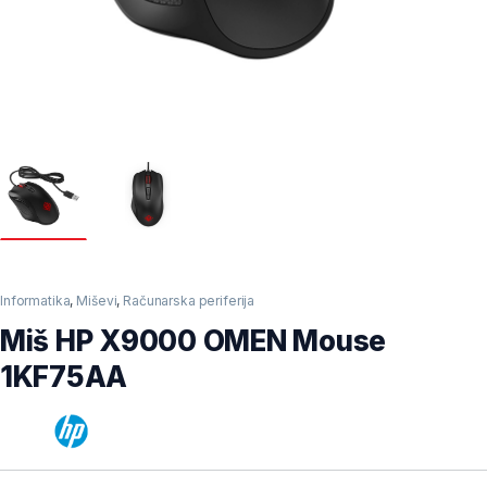
Informatika
,
Miševi
,
Računarska periferija
Miš HP X9000 OMEN Mouse
1KF75AA