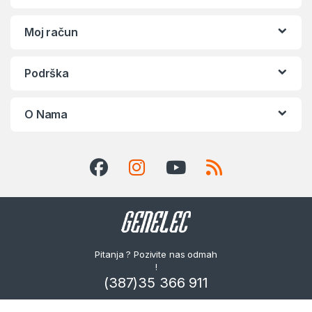
Moj račun
Podrška
O Nama
Pitanja ? Pozivite nas odmah
!
(387)35 366 911